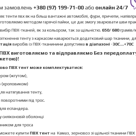
м замовлень
+380 (97) 199-71-00
або
онлайн
24/7
яє тенти пвх як на більш вантажні автомобілі, фури, причепи, напівп
готовляємо методом гарячої пайки, це дає змогу зварювати шви пр
вибір ПВХ-тканей, як за кольором, так за щільністю.
650/ 680
грамів/
 зіткнення тенту з каркасом наварюється додатковий шар тканини, для
тація
виробів із ПВХ-тканинини допустима
в діапазоні
-
30C...+70C
 ПВХ
виготовляємо та відправляємо
Без передоплату
жетою
)!
ово ПВХ тент може комплектуватися:
ером (жгутом),
ю (хроповиком)
ля натягування тенту,
 поворотними під трос.
 для еспандера.
 у силіконовій оболонці
чником для троса
 можете купити
ПВХ тент
на Камаз, зерновоз зі щільної тканини ПВХ