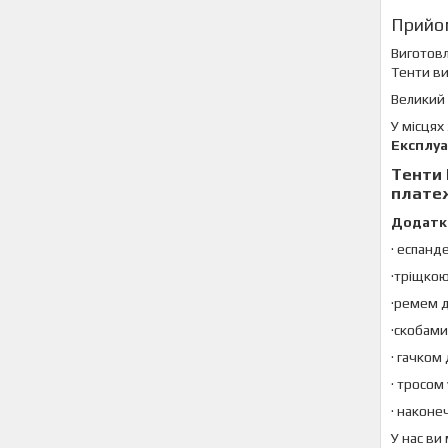
Прийо
Виготовл
Тенти ви
Великий 
У місцях
Експлуа
Тенти
плате
Додатк
· еспанд
·тріщко
·ремем д
·скобами
· гачком
· тросом
· наконе
У нас ви