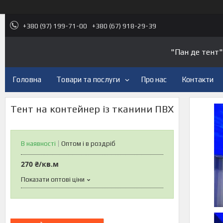
+380 (97) 199-71-00
+380 (67) 918-29-39
"Пан де тент"
Головна
Товари та послуги
Про нас
Контакти
Тент на контейнер із тканини ПВХ
В наявності
Оптом і в роздріб
270 ₴/кв.м
Показати оптові ціни