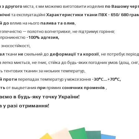
и
з
другого
міста, є ми можемо виготовити изделия
по Вашому че
чні
та експлуатаційні
Характеристики
ткани ПВХ - 650/ 680 гра
й
до
вплив на нього
палива та олив
,
езпечністю — полотно вогнетривке, не підтримує горіння;
епроникністю
-100% адгезия,
ї зносостійкості,
іал
ткани
не
схильний до
деформації та корозії
, не потребує пері
а легко миється, не гниє, стійка до будь-яких погодних умов (дощ, сніг,
сть тентових тканин за низьких температур,
ий проти
перепадах температур у міжсезоння
-30°C...+70°C,
сть
от выцветания
при
прямих
сонячних променів
,
ємо в будь-яку точку України!
 у разі отримання!