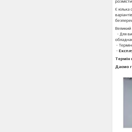
розмісти
Є кілька
варіанті
безпере
Великий 
- Для ви
обладна
- Термін
-
Експл
Термін 
Даємо г