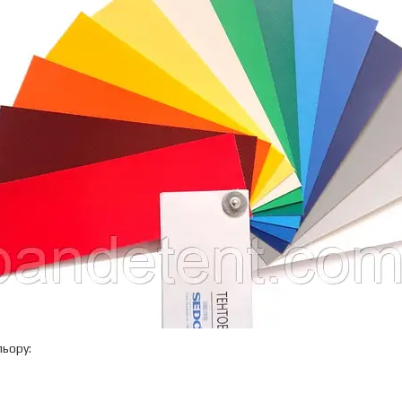
льору: