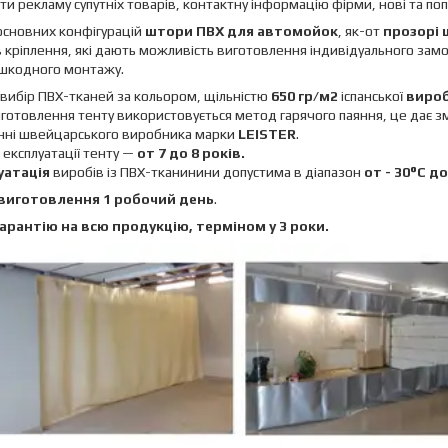
ти рекламу супутніх товарів, контактну інформацію фірми, нові та попу
 основних конфігурацій
штори ПВХ для автомойок
, як-от
прозорі
в кріплення, які дають можливість виготовлення індивідуального зам
шкодного монтажу.
вибір ПВХ-тканей за кольором, щільністю
650 гр/м2
іспанської
вироб
готовлення тенту використовується метод гарячого паяння, це дає з
нні швейцарського виробника марки
LEISTER
.
 експлуатації тенту —
от 7 до 8 років.
уатація
виробів із ПВХ-тканинини допустима в діапазон
от - 30°C д
виготовлення 1 робочий день
.
арантію на всю продукцію, терміном у 3 роки.