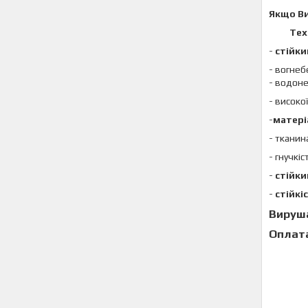
Якщо В
Техні
-
стійки
- вогнеб
- водон
- високо
-
матер
- тканин
- гнучкі
-
стійк
-
стійкі
Вируша
Оплата