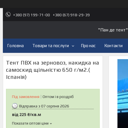
+380 (97) 199-71-00
+380 (67) 918-29-39
"Пан де тент"
Головна
Товари та послуги
Про нас
Контакти
Тент ПВХ на зерновоз, накидка на
самоскид щільністю 650 г/м2.(
Іспанія)
Під замовлення
Оптом і в роздріб
Відправка з 07 серпня 2026
від
225 ₴/кв.м
Показати оптові ціни