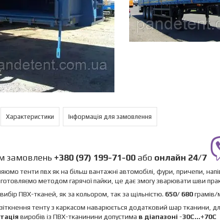
Характеристики
Інформація для замовлення
м замовлень
+380 (97) 199-71-00
або
онлайн
24/7
яюмо тенти пвх як на більш вантажні автомобілі, фури, причепи, нап
готовляємо методом гарячої пайки, це дає змогу зварювати шви пр
вибір ПВХ-тканей, як за кольором, так за щільністю.
650/ 680
грамів/
 зіткнення тенту з каркасом наварюється додатковий шар тканини, для
тація
виробів із ПВХ-тканинини допустима
в діапазоні
-
30C...+70C