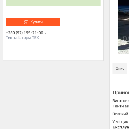
Купити
+380 (97) 199-71-00
Тенты, Шторы ПВХ
Опис
Прийо
Виготовл
Тенти ви
Великий 
У місцях
Експлуа