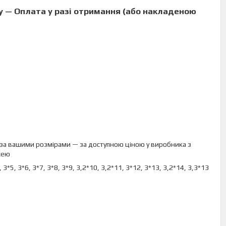
 — Оплата у разі отримання (
або накладеною
 за вашими розмірами — за доступною ціною у виробника з
жею
*5, 3*6, 3*7, 3*8, 3*9, 3,2*10, 3,2*11, 3*12, 3*13, 3,2*14, 3,3*13