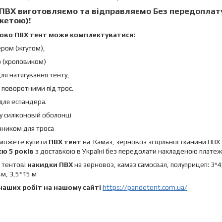
 ПВХ
виготовляємо та відправляємо
Без передоплату
жетою
)!
ово ПВХ тент може комплектуватися:
ером (жгутом),
ю (хроповиком)
ля натягування тенту,
 поворотними під трос.
 для еспандера.
 у силіконовій оболонці
чником для троса
 можете купити
ПВХ тент
на Камаз, зерновоз зі щільної тканини ПВХ
єю 5 років
з доставкою в Україні без передолати накладеною плате
тентові
накидки ПВХ
на зерновоз, камаз самосвал, полуприцеп: 3*4, 3
4м, 3,5*15 м
наших робіт на нашому сайті
https://pandetent.com.ua/