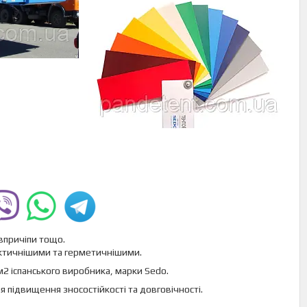
івпричіпи тощо.
актичнішими та герметичнішими.
м2 іспанського виробника, марки Sedo.
 підвищення зносостійкості та довговічності.