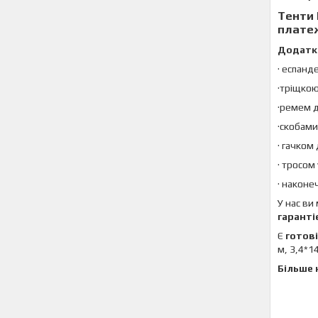
Тенти
плате
Додатк
· еспанд
·тріщко
·ремем д
·скобами
· гачком
· тросом
· наконе
У нас ви
гаранті
Є
готові
м, 3,4*1
Більше 