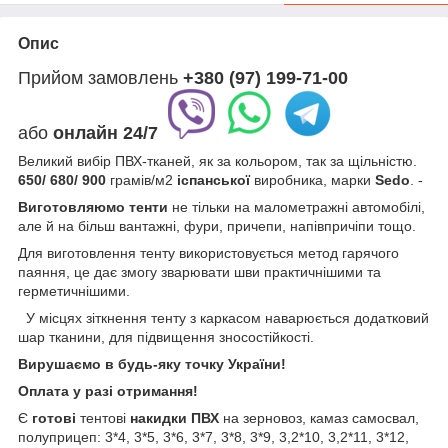
Опис
Прийом замовлень
+380 (97) 199-71-00
або
онлайн
24/7
Великий вибір ПВХ-тканей, як за кольором, так за щільністю.
650/ 680
/ 900
грамів/м2
іспанської
виробника, марки
Sedo
. -
Виготовляюмо тенти
не тільки на малометражні автомобілі,
але й на більш вантажні, фури, причепи, напівпричіпи тощо.
Для виготовлення тенту використовується метод гарячого
паяння, це дає змогу зварювати шви практичнішими та
герметичнішими.
У місцях зіткнення тенту з каркасом наварюється додатковий
шар тканини, для підвищення зносостійкості.
Вирушаємо в будь-яку точку України!
Оплата у разі отримання!
Є
готові
тентові
накидки ПВХ
на зерновоз, камаз самосвал,
полуприцеп: 3*4, 3*5, 3*6, 3*7, 3*8, 3*9, 3,2*10, 3,2*11, 3*12,