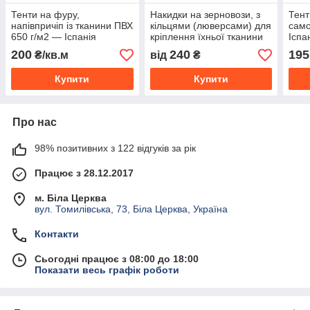
Тенти на фуру,
Накидки на зерновози, з
Тент
напівпричіп із тканини ПВХ
кільцями (люверсами) для
само
650 г/м2 — Іспанія
кріплення їхньої тканини
Іспа
ПВХ — Іспанія 650 г/м2.
200
240
195
₴/кв.м
від
₴
Купити
Купити
Про нас
98% позитивних з 122 відгуків за рік
Працює з 28.12.2017
м. Біла Церква
вул. Томилівська, 73, Біла Церква, Україна
Контакти
Сьогодні працює з 08:00 до 18:00
Показати весь графік роботи