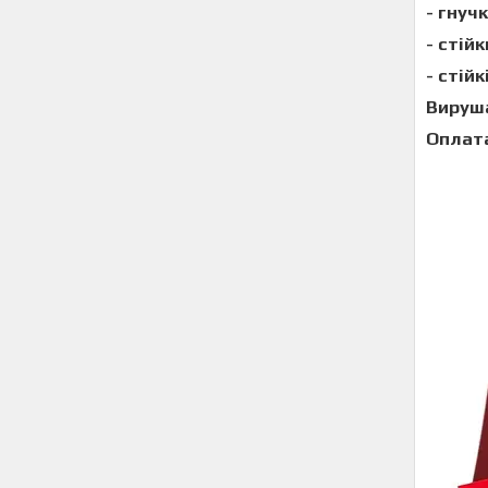
-
гнучк
-
стій
-
стійк
Вируша
Оплата