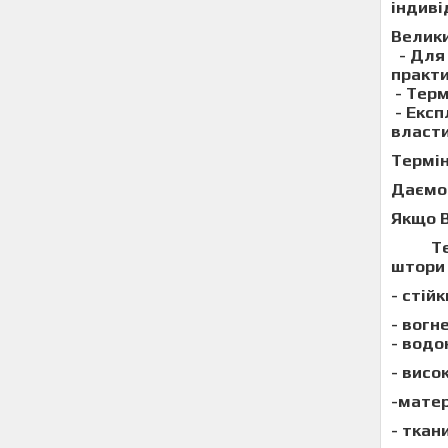
індиві
Велики
- Для 
практи
- Терм
-
Експ
власти
Термін
Даємо 
Якщо 
Техн
штори
-
стійк
- вогн
- вод
- висо
-
мате
- ткан