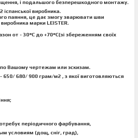
міщення, і подальшого безперешкодного монтажу.
м2
іспанської
виробника.
го паяння, це дає змогу зварювати шви
о виробника марки
LEISTER
.
пазон
от - 30°C до +70°C
(зі збереженням своїх
по Вашому чертежам
или эскизам.
- 650/ 680/ 900 грам/м2
,
з якої виготовляються
іння;
 потребує періодичного фарбування,
м условиям (
дощ, сніг, град
),