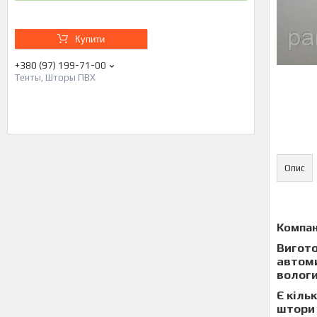
Купити
+380 (97) 199-71-00
Тенты, Шторы ПВХ
Опис
Компан
Вигото
автоми
вологи
Є кіль
штор