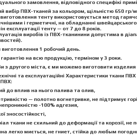
дуального замовлення, відповідного специфікі при
й вибір ПВХ-тканей за кольором, щільністю
650 гр/
виготовлення тенту використовується метод гарячо
чнішими і герметичні, на обладнанні швейцарськог
ін експлуатації тенту —
от 7 до 8 років.
луатація
виробів із ПВХ-тканинини допустима в діа
востей).
 виготовлення 1 робочий день
.
гарантію на всю продукцію, терміном у 3 роки.
Ви
з
другого
міста, є ми можемо виготовити изделия
ічні
та експлуатаційні
Характеристики
ткани ПВХ 
 ПВХ:
ий
до
вплив на нього
палива та олив
,
етривкістю — полотно вогнетривке, не підтримує гор
онепроникністю
-100% адгезия,
кої зносостійкості,
ріал
ткани
не
схильний до
деформації та корозії
, не
ина легко
миється
,
не гниет
,
стійка
до
любым погодны