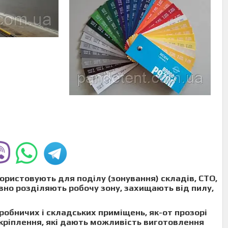
ористовують для поділу (зонування) складів, СТО,
вно розділяють робочу зону, захищають від пилу,
робничих і складських приміщень
, як-от
прозорі
в кріплення, які дають можливість виготовлення