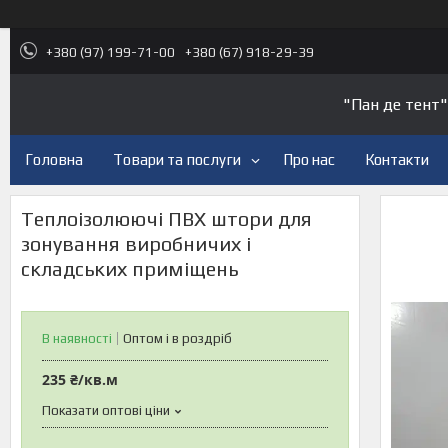
+380 (97) 199-71-00
+380 (67) 918-29-39
"Пан де тент"
Головна
Товари та послуги
Про нас
Контакти
Теплоізолюючі ПВХ штори для
зонування виробничих і
складських приміщень
В наявності
Оптом і в роздріб
235 ₴/кв.м
Показати оптові ціни