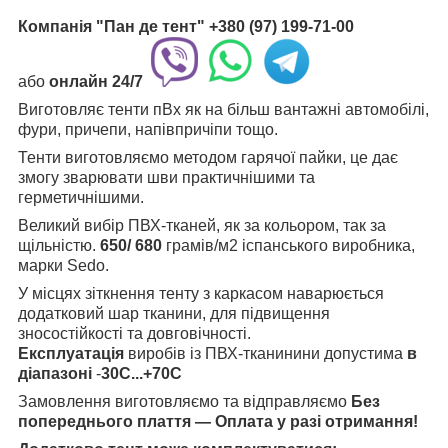
Компанія "Пан де тент"
+380 (97) 199-71-00
або
онлайн
24/7
Виготовляє тенти пВх як на більш вантажні автомобілі,
фури, причепи, напівпричіпи тощо.
Тенти виготовляємо методом гарячої пайки, це дає
змогу зварювати шви практичнішими та
герметичнішими.
Великий вибір ПВХ-тканей, як за кольором, так за
щільністю.
650/ 680
грамів/м2 іспанського виробника,
марки Sedo.
У місцях зіткнення тенту з каркасом наварюється
додатковий шар тканини, для підвищення
зносостійкості та довговічності.
Експлуатація
виробів із ПВХ-тканинини допустима
в
діапазоні
-
30C...+70C
Замовлення виготовляємо та відправляємо
Без
попереднього плаття — Оплата у разі отримання!