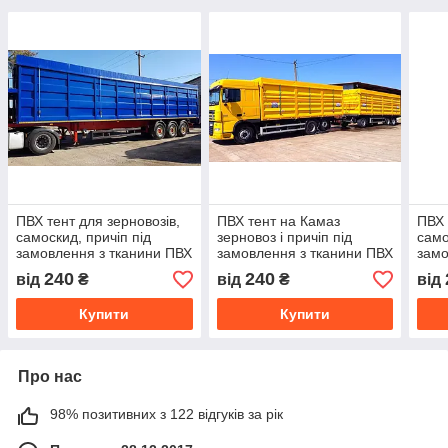
ПВХ тент для зерновозів,
ПВХ тент на Камаз
ПВХ 
самоскид, причіп під
зерновоз і причіп під
само
замовлення з тканини ПВХ
замовлення з тканини ПВХ
замо
— Іспанія
- Іспанія
— Іс
240
240
від
₴
від
₴
від
Купити
Купити
Про нас
98% позитивних з 122 відгуків за рік