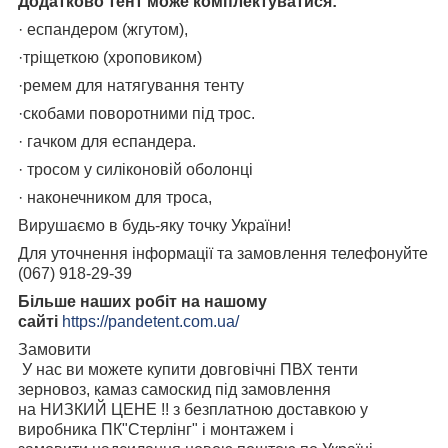
Додатково тент може комплектуватися:
· еспандером (жгутом),
·тріщеткою (хроповиком)
·ремем для натягування тенту
·скобами поворотними під трос.
· гачком для еспандера.
· тросом у силіконовій оболонці
· наконечником для троса,
Вирушаємо в будь-яку точку України!
Для уточнення інформації та замовлення телефонуйте
(067) 918-29-39
Більше наших робіт на нашому
сайті
https://pandetent.com.ua/
Замовити
У нас ви можете купити довговічні ПВХ тенти
зерновоз, камаз самоскид під замовлення
на НИЗКИЙ ЦЕНЕ !! з безплатною доставкою у
виробника ПК"Стерлінг" і монтажем і