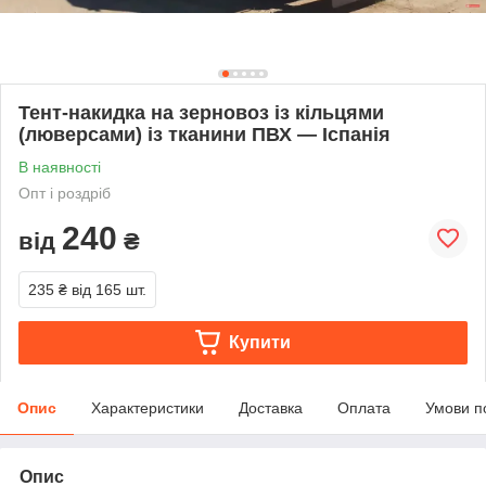
Тент-накидка на зерновоз із кільцями
(люверсами) із тканини ПВХ — Іспанія
В наявності
Опт і роздріб
240
від
₴
235 ₴
від 165 шт.
Купити
Опис
Характеристики
Доставка
Оплата
Умови п
Опис