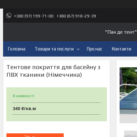
+380 (97) 199-71-00
+380 (67) 918-29-39
"Пан де тент"
Головна
Товари та послуги
Про нас
Контакти
Тентове покриття для басейну з
ПВХ тканини (Німеччина)
В наявності
340 ₴/кв.м