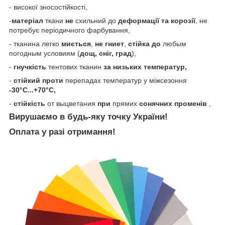
- високої зносостійкості,
-
матеріал
ткани
не
схильний до
деформації та корозії
, не
потребує періодичного фарбування,
- тканина легко
миється
,
не гниет
,
стійка
до
любым
погодным условиям (
дощ, сніг, град
),
-
гнучкість
тентових тканин
за низьких температур,
-
стійкий проти
перепадах температур у міжсезоння
-30°C...+70°C,
-
стійкість
от выцветания
при
прямих
сонячних променів
,
Вирушаємо в будь-яку точку України!
Оплата у разі отримання!