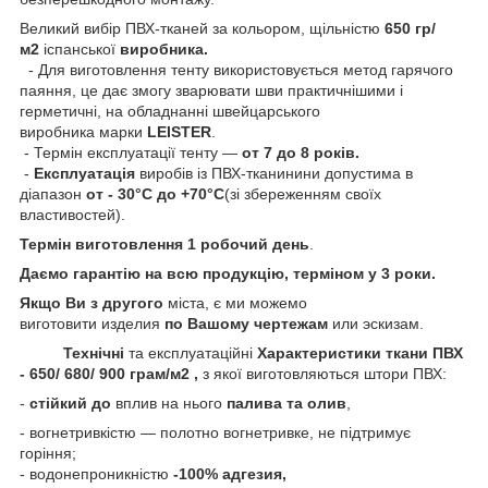
Великий вибір ПВХ-тканей за кольором, щільністю
650 гр/
м2
іспанської
виробника.
- Для виготовлення тенту використовується метод гарячого
паяння, це дає змогу зварювати шви практичнішими і
герметичні, на обладнанні швейцарського
виробника марки
LEISTER
.
- Термін експлуатації тенту —
от 7 до 8 років.
-
Експлуатація
виробів із ПВХ-тканинини допустима в
діапазон
от - 30°C до +70°C
(зі збереженням своїх
властивостей).
Термін виготовлення 1 робочий день
.
Даємо гарантію на всю продукцію, терміном у 3 роки.
Якщо Ви
з
другого
міста, є ми можемо
виготовити изделия
по Вашому чертежам
или эскизам.
Технічні
та експлуатаційні
Характеристики
ткани ПВХ
- 650/ 680/ 900 грам/м2
,
з якої виготовляються штори ПВХ:
-
стійкий
до
вплив на нього
палива та олив
,
- вогнетривкістю — полотно вогнетривке, не підтримує
горіння;
- водонепроникністю
-100% адгезия,