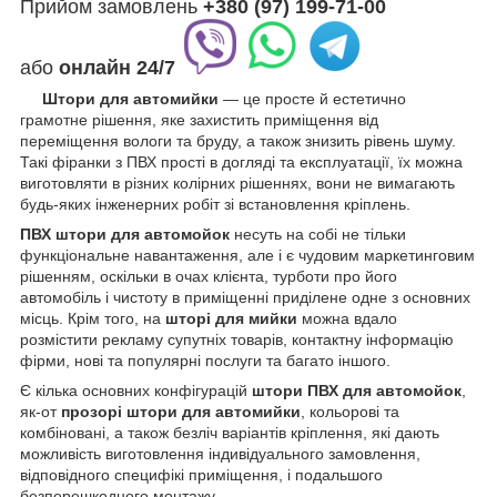
Прийом замовлень
+380 (97) 199-71-00
або
онлайн
24/7
Штори для автомийки
— це просте й естетично
грамотне рішення, яке захистить приміщення від
переміщення вологи та бруду, а також знизить рівень шуму.
Такі фіранки з ПВХ прості в догляді та експлуатації, їх можна
виготовляти в різних колірних рішеннях, вони не вимагають
будь-яких інженерних робіт зі встановлення кріплень.
ПВХ штори для автомойок
несуть на собі не тільки
функціональне навантаження, але і є чудовим маркетинговим
рішенням, оскільки в очах клієнта, турботи про його
автомобіль і чистоту в приміщенні приділене одне з основних
місць. Крім того, на
шторі для мийки
можна вдало
розмістити рекламу супутніх товарів, контактну інформацію
фірми, нові та популярні послуги та багато іншого.
Є кілька основних конфігурацій
штори ПВХ для автомойок
,
як-от
прозорі штори для автомийки
, кольорові та
комбіновані, а також безліч варіантів кріплення, які дають
можливість виготовлення індивідуального замовлення,
відповідного специфікі приміщення, і подальшого
безперешкодного монтажу.