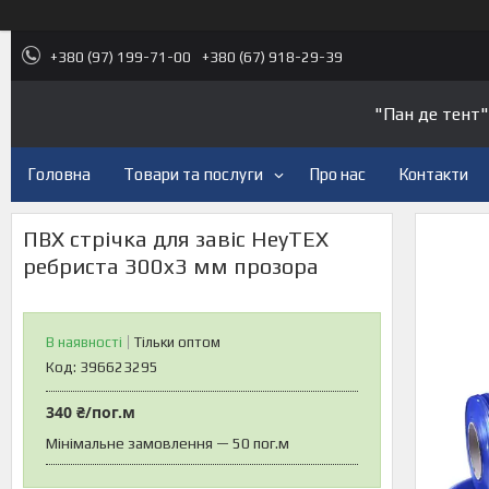
+380 (97) 199-71-00
+380 (67) 918-29-39
"Пан де тент"
Головна
Товари та послуги
Про нас
Контакти
ПВХ стрічка для завіс HeyTEX
ребриста 300x3 мм прозора
В наявності
Тільки оптом
Код:
396623295
340 ₴/пог.м
Мінімальне замовлення — 50 пог.м