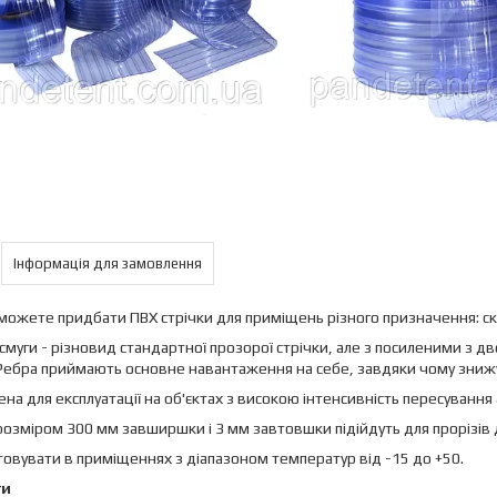
Інформація для замовлення
 можете придбати ПВХ стрічки для приміщень різного призначення: скл
смуги - різновид стандартної прозорої стрічки, але з посиленими з дв
Ребра приймають основне навантаження на себе, завдяки чому знижуєт
на для експлуатації на об'єктах з високою інтенсивність пересування а
розміром 300 мм завширшки і 3 мм завтовшки підійдуть для прорізів 
овувати в приміщеннях з діапазоном температур від -15 до +50.
ги