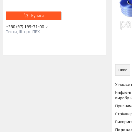
Купити
+380 (97) 199-71-00
Тенты, Шторы ПВХ
Опис
У нас ви
Рифлені 
виробу. 
Призначе
Стрічки 
Використ
Перева