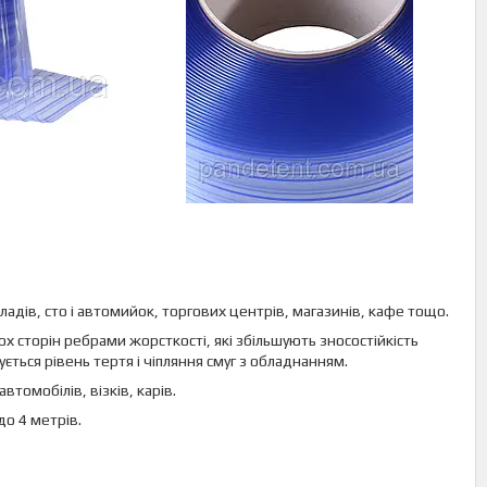
адів, сто і автомийок, торгових центрів, магазинів, кафе тощо.
ох сторін ребрами жорсткості, які збільшують зносостійкість
ься рівень тертя і чіпляння смуг з обладнанням.
втомобілів, візків, карів.
до 4 метрів.