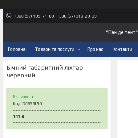
+380 (97) 199-71-00
+380 (67) 918-29-39
"Пан де тент"
Головна
Товари та послуги
Про нас
Контакти
Бічний габаритний ліхтар
червоний
В наявності
Код:
D0653L50
141 ₴