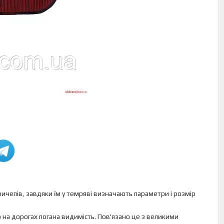
причепів, завдяки їм у темряві визначають параметри і розмір
 на дорогах погана видимість. Пов'язано це з великими