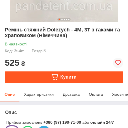
Ремінь стяжний Dolezych - 4М, 3Т з гаками та
храповиком (Німеччина)
В наявності
Код: 3t-4m
Роздріб
525
₴
Купити
Опис
Характеристики
Доставка
Оплата
Умови п
Опис
Прийом замовлень
+380 (97) 199-71-00
або
онлайн
24/7