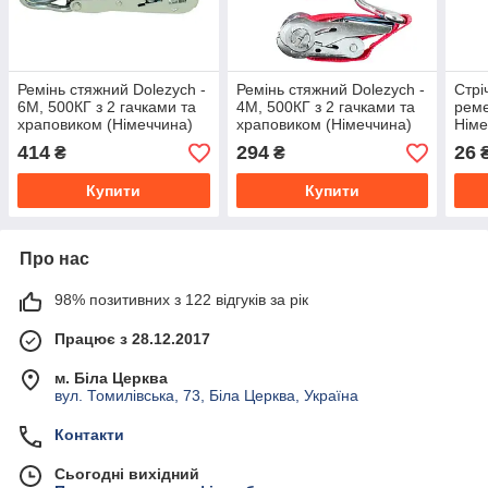
Ремінь стяжний Dolezych -
Ремінь стяжний Dolezych -
Стрі
6М, 500КГ з 2 гачками та
4М, 500КГ з 2 гачками та
реме
храповиком (Німеччина)
храповиком (Німеччина)
Нім
зерн
414
294
26
₴
₴
₴
(трі
Купити
Купити
Про нас
98% позитивних з 122 відгуків за рік
Працює з 28.12.2017
м. Біла Церква
вул. Томилівська, 73, Біла Церква, Україна
Контакти
Сьогодні вихідний