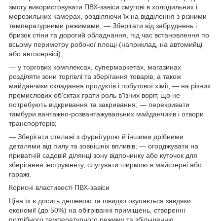
змогу використовувати ПВХ-завіси смугові в холодильних і
морозильних камерах, розділяючи їх на відділення з різними
температурними режимами; — Зберігати від забруднень і
бризок стіни та дорогий обладнання, під час встановлення по
всьому периметру робочої площі (наприклад, на автомийці
або автосервісі);
— у торгових комплексах, супермаркетах, магазинах
розділяти зони торгівлі та зберігання товарів, а також
майданчики складання продуктів і побутової хімії; — на різних
промислових об'єктах грати роль в'їзних воріт, що не
потребують відкривання та закривання; — перекривати
тамбури вантажно-розвантажувальних майданчиків і отвори
транспортерів;
— Зберігати стелажі з фурнітурою й іншими дрібними
деталями від пилу та зовнішніх впливів; — огорджувати на
приватній садовій ділянці зону відпочинку або куточок для
зберігання інструменту, слугувати ширмою в майстерні або
гаражі.
Корисні властивості ПВХ-завіси
Ціна їх є досить дешевою та швидко окупається завдяки
економії (до 50%) на обігріванні приміщень, створенні
потрібного температурного режиму та збільшенню