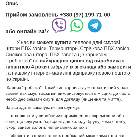
Опис
Прийом замовлень
+380 (97) 199-71-00
або
онлайн
24/7
У нас ви можете
купити
теплоощадні смугові
штори ПВХ завіси. Термоштори. Стрічкова ПВХ завіса.
Силіконова штора. ПВХ завеса ц з карнизом
"гребінкою" по
найкращою ціною від виробника з
гарантією
4 роки
і забрати їх
зі складу або замовити
, а нашому інтернет-магазині відправку новою поштою
по Україні.
Карниз "гребінка". Такий тип карниза дуже практичний у разі
заміни пвх смуг, також він використовується в місцях, де часто
необхідно знімати смуги для догляду (чищення та миття).
Завіси здатні виконувати такі функції:
— створювати у виробничих приміщеннях окремі зони або
зони, що слугують бар'єром для холоду, бруду, комах, пилу,
іскор, зайвої вологи, неприємних запахів;
— зберігати в приміщеннях необхідний мікроклімат, що дає