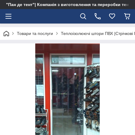
"Пан де тент"| Компанія з виготовлення та переробки тентів 
Товари та послуги
Теплоізолюючі штори ПВХ |Стрічкові 