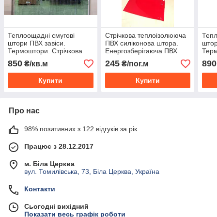
Теплоощадні смугові
Стрічкова теплоізолююча
Тепл
штори ПВХ завіси.
ПВХ силіконова штора.
штор
Термоштори. Стрічкова
Енергозберігаюча ПВХ
Терм
ПВХ завіса. Силіконова
завіса з карнизом.
ПВХ 
850
245
890
₴/кв.м
₴/пог.м
штора. ПВХ завеса
штор
Купити
Купити
Про нас
98% позитивних з 122 відгуків за рік
Працює з 28.12.2017
м. Біла Церква
вул. Томилівська, 73, Біла Церква, Україна
Контакти
Сьогодні вихідний
Показати весь графік роботи