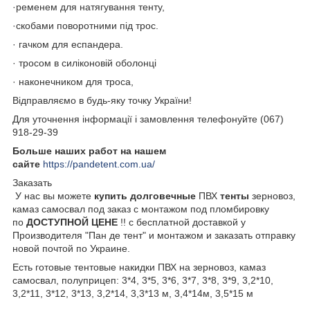
·ременем для натягування тенту,
·скобами поворотними під трос.
· гачком для еспандера.
· тросом в силіконовій оболонці
· наконечником для троса,
Відправляємо в будь-яку точку України!
Для уточнення інформації і замовлення телефонуйте (067)
918-29-39
Больше наших работ на нашем
сайте
https://pandetent.com.ua/
Заказать
У нас вы можете
купить долговечные
ПВХ
тенты
зерновоз,
камаз самосвал под заказ с монтажом под пломбировку
по
ДОСТУПНОЙ ЦЕНЕ
!! с бесплатной доставкой у
Производителя "Пан де тент" и монтажом и заказать отправку
новой почтой по Украине.
Есть готовые тентовые накидки ПВХ на зерновоз, камаз
самосвал, полуприцеп: 3*4, 3*5, 3*6, 3*7, 3*8, 3*9, 3,2*10,
3,2*11, 3*12, 3*13, 3,2*14, 3,3*13 м, 3,4*14м, 3,5*15 м