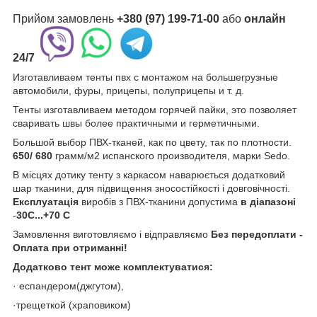
Прийом замовлень
+380 (97) 199-71-00
або
онлайн
24/7
Изготавливаем тенты пвх с монтажом на большегрузные
автомобили, фуры, прицепы, полуприцепы и т. д.
Тенты изготавливаем методом горячей пайки, это позволяет
сваривать швы более практичными и герметичными.
Большой выбор ПВХ-тканей, как по цвету, так по плотности.
650/ 680
грамм/м2 испанского производителя, марки Sedo.
В місцях дотику тенту з каркасом наварюється додатковий
шар тканини, для підвищення зносостійкості і довговічності.
Експлуатація
виробів з ПВХ-тканини допустима
в діапазоні
-
30C...+70 C
Замовлення виготовляємо і відправляємо
Без передоплати -
Оплата при отриманні!
Додатково тент може комплектуватися:
· еспандером(джгутом),
·трещеткой (храповиком)