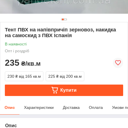
Тент ПВХ на напівпричіп зерновоз, накидка
на самоскид з ПВХ Іспанія
В наявності
Опт і роздріб
235
₴/кв.м
230 ₴
від 165 кв.м
225 ₴
від 200 кв.м
Купити
Опис
Характеристики
Доставка
Оплата
Умови п
Опис