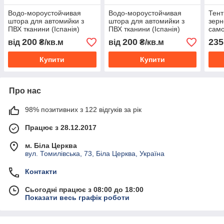
Водо-мороустойчивая
Водо-мороустойчивая
Тент
штора для автомийки з
штора для автомийки з
зерн
ПВХ тканини (Іспанія)
ПВХ тканини (Іспанія)
само
200
200
235
від
₴/кв.м
від
₴/кв.м
Купити
Купити
Про нас
98% позитивних з 122 відгуків за рік
Працює з 28.12.2017
м. Біла Церква
вул. Томилівська, 73, Біла Церква, Україна
Контакти
Сьогодні працює з 08:00 до 18:00
Показати весь графік роботи