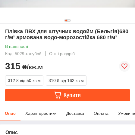
Плівка ПВХ для штучних водойм (Бельгія)680
г/м² армована водо-морозостійка 680 г/м²
В наявності
Код: 5029-голубой
Опт і роздріб
315
₴/кв.м
312 ₴
від 50 кв.м
310 ₴
від 162 кв.м
Купити
Опис
Характеристики
Доставка
Оплата
Умови п
Опис