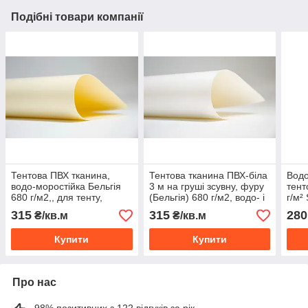
Подібні товари компанії
Тентова ПВХ тканина,
Тентова тканина ПВХ-біла
Водо
водо-моростійка Бельгія
3 м на груші зсувну, фуру
тент
680 г/м2,, для тенту,
(Бельгія) 680 г/м2, водо- і
г/м²
причепа, на фуру,
морозостійка
315
315
280
₴/кв.м
₴/кв.м
альтанку, намети.
Купити
Купити
Про нас