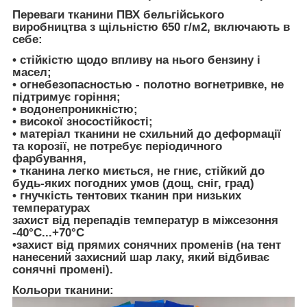
Переваги тканини ПВХ
бельгійського
виробництва з щільністю
650 г/м2,
включають
в
себе:
• стійкістю щодо впливу на нього бензину і
масел;
• огнебезопасностью - полотно вогнетривке, не
підтримує горіння;
• водонепроникністю;
• високої зносостійкості;
• матеріал тканини не схильний до деформації
та корозії, не потребує періодичного
фарбування,
• тканина легко миється, не гниє, стійкий до
будь-яких погодних умов (дощ, сніг, град)
• гнучкість тентових тканин при низьких
температурах
захист від перепадів температур в міжсезоння
-40°C...+70°C
•захист від прямих сонячних променів (на тент
нанесений захисний шар лаку, який відбиває
сонячні промені).
Кольори тканини: