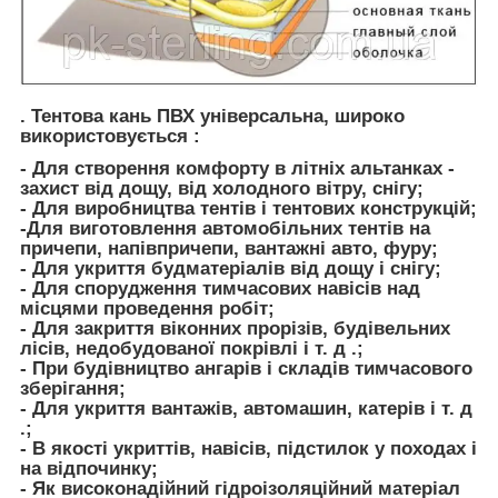
.
Тентова кань ПВХ універсальна, широко
використовується :
- Для створення комфорту в літніх альтанках -
захист від дощу, від холодного вітру, снігу;
- Для виробництва тентів і тентових конструкцій;
-Для виготовлення автомобільних тентів на
причепи, напівпричепи, вантажні авто, фуру;
- Для укриття будматеріалів від дощу і снігу;
- Для спорудження тимчасових навісів над
місцями проведення робіт;
- Для закриття віконних прорізів, будівельних
лісів, недобудованої покрівлі і т. д .;
- При будівництво ангарів і складів тимчасового
зберігання;
- Для укриття вантажів, автомашин, катерів і т. д
.;
- В якості укриттів, навісів, підстилок у походах і
на відпочинку;
- Як високонадійний гідроізоляційний матеріал