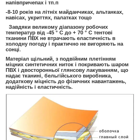
напівпричепах і тп.п
-8-10 років
на літніх майданчиках, альтанках,
навісах, укриттях, палатках тощо
Завдяки
великому
діапазону
робочих
температур
від -45 ° С до + 70 °
С тентові
тканини ПВХ не втрачають еластичність в
холодну погоду і практично не вигоряють на
сонці.
Матеріал щільний
,
з подвійним плетінням
міцних
синтетичних
ниток і покривають
шаром
ПВХ
і двосторонньої глянсову лакуванням, що
надає тканині, бельгійського виробника,
додаткову міцність до фізичних навантажень,
надійність і еластичність.