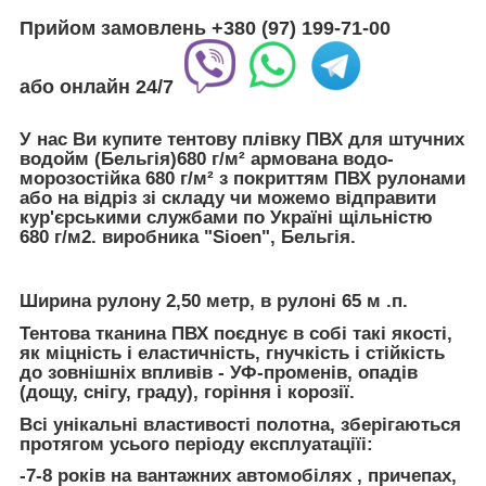
Прийом замовлень
+380 (97) 199-71-00
або
онлайн
24/7
У нас Ви купите
тентову плівку ПВХ для штучних
водойм (Бельгія)680 г/м² армована водо-
морозостійка 680 г/м²
з покриттям ПВХ
рулонами
або
на відріз
зі складу чи можемо відправити
кур'єрськими службами по Україні
щільністю
680 г/м2
. виробника
"Sioen
", Бельгія.
Ширина
рулону
2,50 метр,
в рулоні
65 м .п.
Тентова тканина ПВХ
поєднує
в собі такі якості,
як
міцність і еластичність, гнучкість і стійкість
до
зовнішніх впливів -
УФ-променів, опадів
(дощу, снігу, граду)
, горіння і корозії
.
Всі
унікальні
властивості полотна,
зберігаються
протягом
усього
періоду
експлуатації
і:
-7-8 років
на вантажних автомобілях , причепах,