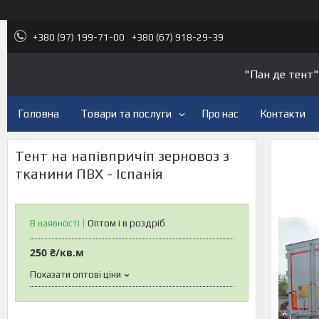
+380 (97) 199-71-00
+380 (67) 918-29-39
"Пан де тент"
Головна
Товари та послуги
Про нас
Контакти
Тент на напівпричіп зерновоз з
тканини ПВХ - Іспанія
В наявності
Оптом і в роздріб
250 ₴/кв.м
Показати оптові ціни