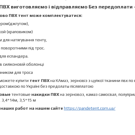
 ПВХ
виготовляємо і відправляємо
Без передоплати 
ово ПВХ тент може комплектуватися:
ером(джгутом),
кой (храповиком)
 для натягування тенту,
 поворотними під трос.
 для еспандера.
 в силіконовій оболонці
чником для троса
 можете купити
тент ПВХ
на КАмаз, зерновіз з цупкої тканини пвх по
доставкою по Україні без предолаты післяплатою
овые
тентовые
накидки ПВХ
на зерновоз, камаз самосвал, полуприцеп
, 3,4*14м, 3,5*15 м
 наших работ на нашем сайте
https://pandetent.com.ua/