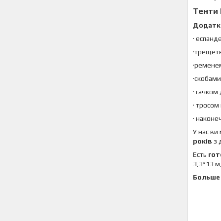
Тенти
Додатк
· еспанд
·трещет
·ременем
·скобами
· гачком
· тросом
· наконе
У нас ви
років
з 
Есть
гот
3,3*13 м
Больше