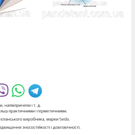
 напівпричепи і т. д.
ільш практичними і герметичними.
іспанського виробника, марки Sedo.
двищення зносостійкості і довговічності.