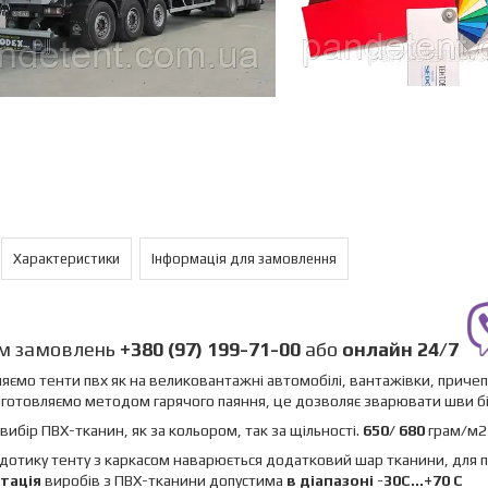
Характеристики
Інформація для замовлення
м замовлень
+380 (97) 199-71-00
або
онлайн
24/7
яємо тенти пвх як на великовантажні автомобілі, вантажівки, причепи,
готовляємо методом гарячого паяння, це дозволяє зварювати шви б
вибір ПВХ-тканин, як за кольором, так за щільності.
650/ 680
грам/м2 
 дотику тенту з каркасом наварюється додатковий шар тканини, для пі
тація
виробів з ПВХ-тканини допустима
в діапазоні
-
30C...+70 C