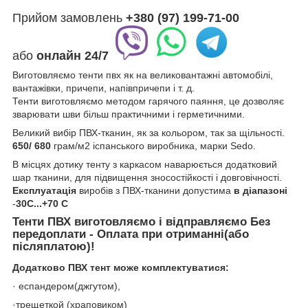
Прийом замовлень
+380 (97) 199-71-00
або
онлайн
24/7
Виготовляємо тенти пвх як на великовантажні автомобілі,
вантажівки, причепи, напівпричепи і т. д.
Тенти виготовляємо методом гарячого паяння, це дозволяє
зварювати шви більш практичними і герметичними.
Великий вибір ПВХ-тканин, як за кольором, так за щільності.
650/ 680
грам/м2 іспанського виробника, марки Sedo.
В місцях дотику тенту з каркасом наварюється додатковий
шар тканини, для підвищення зносостійкості і довговічності.
Експлуатація
виробів з ПВХ-тканини допустима
в діапазоні
-
30C...+70 C
Тенти ПВХ
виготовляємо і відправляємо
Без
передоплати - Оплата при отриманні(
або
післяплатою
)!
Додатково ПВХ тент може комплектуватися:
· еспандером(джгутом),
·трещеткой (храповиком)