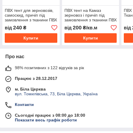
ПВХ тент для зерновозів,
ПВХ тент на Камаз
ПВХ 
самоскид, причіп під
зерновоз і причіп під
Ткан
замовлення з тканини ПВХ
замовлення з тканини ПВХ
— Іспанія
- Іспанія
240
200
від
₴
від
₴/кв.м
від
Купити
Купити
Про нас
98% позитивних з 122 відгуків за рік
Працює з 28.12.2017
м. Біла Церква
вул. Томилівська, 73, Біла Церква, Україна
Контакти
Сьогодні працює з 08:00 до 18:00
Показати весь графік роботи