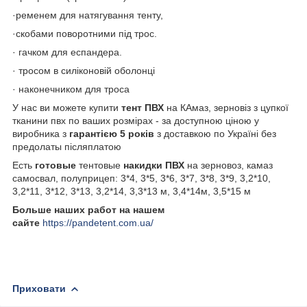
·ременем для натягування тенту,
·скобами поворотними під трос.
· гачком для еспандера.
· тросом в силіконовій оболонці
· наконечником для троса
У нас ви можете купити
тент ПВХ
на КАмаз, зерновіз з цупкої
тканини пвх по ваших розмірах - за доступною ціною у
виробника з
гарантією 5 років
з доставкою по Україні без
предолаты післяплатою
Есть
готовые
тентовые
накидки ПВХ
на зерновоз, камаз
самосвал, полуприцеп: 3*4, 3*5, 3*6, 3*7, 3*8, 3*9, 3,2*10,
3,2*11, 3*12, 3*13, 3,2*14, 3,3*13 м, 3,4*14м, 3,5*15 м
Больше наших работ на нашем
сайте
https://pandetent.com.ua/
Приховати