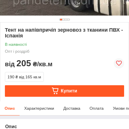
Тент на напівпричіп зерновоз з тканини ПВХ -
Іспанія
В наявності
Опт і роздріб
205
від
₴/кв.м
190 ₴
від 165 кв.м
Купити
Опис
Характеристики
Доставка
Оплата
Умови п
Опис