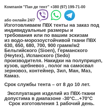
Компанія "Пан де тент"
+380 (97) 199-71-00
або
онлайн
24/7
Изготовливаем ПВХ
тенты
на заказ под
индивидуальные размеры и
требования или по вашим эскизам
из
водо-морозоустойчивой
ткани ПВХ
630, 650, 680, 700, 900 грамм/м2
Бельгийского (Sioen), Германского
(Heytex), Испанского (Sedo)
производителя. Накидки на полуприцеп,
кузов, щебневоз , полог на самосвал
зерновоз, контейнер, Зил, Ман, Маз,
Камаз.
Срок службы
тента –
от 8 до 10 лет.
Эксплуатация
изделий из ПВХ-ткани
допустима
в диапазоне
-30°C...+70°C
Срок изготовления
1
рабочий
день
.