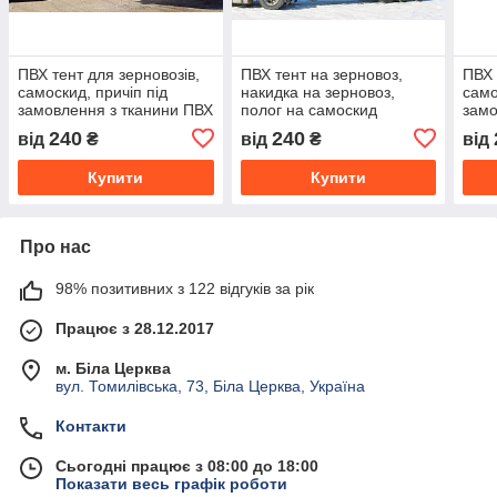
ПВХ тент для зерновозів,
ПВХ тент на зерновоз,
ПВХ 
самоскид, причіп під
накидка на зерновоз,
само
замовлення з тканини ПВХ
полог на самоскид
замо
— Іспанія
— Іс
240
240
від
₴
від
₴
від
Купити
Купити
Про нас
98% позитивних з 122 відгуків за рік
Працює з 28.12.2017
м. Біла Церква
вул. Томилівська, 73, Біла Церква, Україна
Контакти
Сьогодні працює з 08:00 до 18:00
Показати весь графік роботи