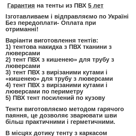
Гарантия
на
тенты
из ПВХ
5 лет
І
зготавливаем
і відправляємо по Україні
Без передоплати
- Оплата при
отриманні!
Варіанти виготовлення тентів:
1) тентова накидка з ПВХ тканини з
люверсами
2) тент ПВХ з кишенею» для трубу з
люверсами
3) тент ПВХ з вирізаними кутами і
«кишенею» для трубу з люверсами
4) тент ПВХ з вирізаними кутами і
люверсами по периметру
5) ПВХ тент посилений по кузову
Тенти виготовляємо методом гарячого
паяння, це дозволяє зварювати шви
більш практичними і герметичними.
В місцях дотику тенту з каркасом