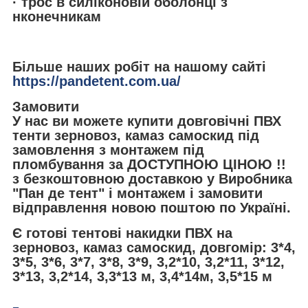
· трос в силіконовій оболонці з
нконечникам
Більше наших робіт на нашому сайті
https://pandetent.com.ua/
Замовити
У нас ви можете
купити довговічні
ПВХ
тенти
зерновоз, камаз самоскид під
замовлення з монтажем під
пломбування за
ДОСТУПНОЮ ЦІНОЮ
!!
з безкоштовною доставкою у Виробника
"Пан де тент" і монтажем і замовити
відправлення новою поштою по Україні.
Є готові тентові накидки ПВХ на
зерновоз, камаз самоскид, довгомір: 3*4,
3*5, 3*6, 3*7, 3*8, 3*9, 3,2*10, 3,2*11, 3*12,
3*13, 3,2*14, 3,3*13 м, 3,4*14м, 3,5*15 м