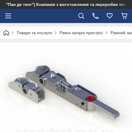
"Пан де тент"| Компанія з виготовлення та переробки тентів 
Товари та послуги
Рамні запірні пристрої
Рамний за