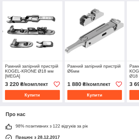
Рамний запірний пристрій
Рамний запірний пристрій
Рамн
KOGEL-KRONE Ø18 мм
Ø6мм
KOG
[MEGA]
Ø18
3 220
1 880
3 6
₴/комплект
₴/комплект
Купити
Купити
Про нас
98% позитивних з 122 відгуків за рік
Працює з 28.12.2017