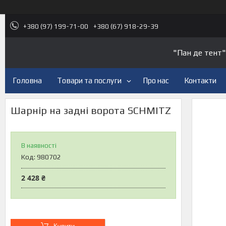
+380 (97) 199-71-00
+380 (67) 918-29-39
"Пан де тент"
Головна
Товари та послуги
Про нас
Контакти
Шарнір на задні ворота SCHMITZ
В наявності
Код:
980702
2 428 ₴