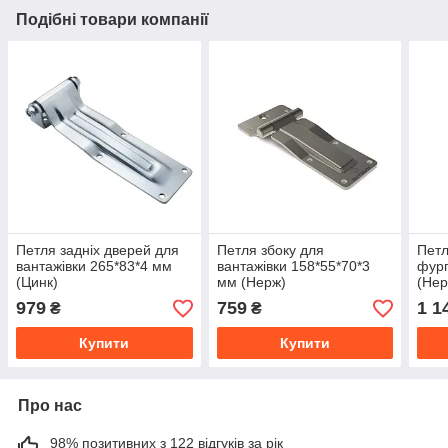
Подібні товари компанії
Петля задніх дверей для
Петля збоку для
Петл
вантажівки 265*83*4 мм
вантажівки 158*55*70*3
фург
(Цинк)
мм (Нерж)
(Нер
979
759
1 1
₴
₴
Купити
Купити
Про нас
98% позитивних з 122 відгуків за рік