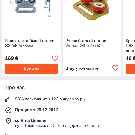
Ролик тента бічної штори
Ролик бокової штори
Кріп
Ø32х52х75мм
Versus Ø32x75x52
ПВХ 
літн
169
40
₴
₴
Ціну уточнюйте
Купити
Про нас
98% позитивних з 122 відгуків за рік
Працює з 28.12.2017
м. Біла Церква
вул. Томилівська, 73, Біла Церква, Україна