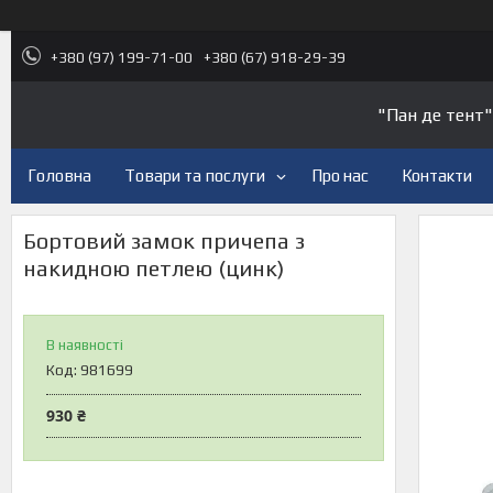
+380 (97) 199-71-00
+380 (67) 918-29-39
"Пан де тент"
Головна
Товари та послуги
Про нас
Контакти
Бортовий замок причепа з
накидною петлею (цинк)
В наявності
Код:
981699
930 ₴