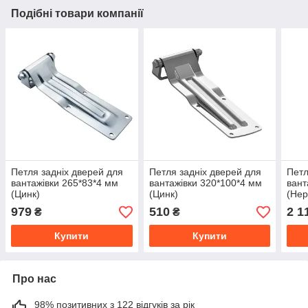
Подібні товари компанії
Петля задніх дверей для
Петля задніх дверей для
Петл
вантажівки 265*83*4 мм
вантажівки 320*100*4 мм
вант
(Цинк)
(Цинк)
(Нер
979
510
2 1
₴
₴
Купити
Купити
Про нас
98% позитивних з 122 відгуків за рік