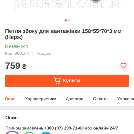
Петля збоку для вантажівки 158*55*70*3 мм
(Нерж)
В наявності
Код: 980104
Роздріб
759
₴
Купити
Опис
Характеристики
Доставка
Оплата
Умови п
Опис
Прийом замовлень
+380 (97) 199-71-00
або
онлайн 24/7