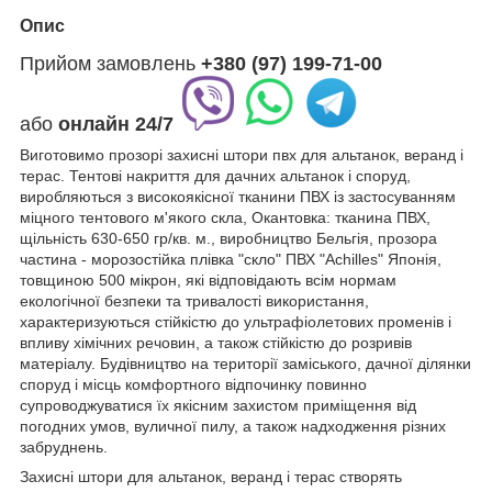
Опис
Прийом замовлень
+380 (97) 199-71-00
або
онлайн
24/7
Виготовимо прозорі захисні штори пвх для альтанок, веранд і
терас. Тентові накриття для дачних альтанок і споруд,
виробляються з високоякісної тканини ПВХ із застосуванням
міцного тентового м'якого скла, Окантовка: тканина ПВХ,
щільність 630-650 гр/кв. м., виробництво Бельгія, прозора
частина - морозостійка плівка "скло" ПВХ "Achilles" Японія,
товщиною 500 мікрон, які відповідають всім нормам
екологічної безпеки та тривалості використання,
характеризуються стійкістю до ультрафіолетових променів і
впливу хімічних речовин, а також стійкістю до розривів
матеріалу. Будівництво на території заміського, дачної ділянки
споруд і місць комфортного відпочинку повинно
супроводжуватися їх якісним захистом приміщення від
погодних умов, вуличної пилу, а також надходження різних
забруднень.
Захисні штори для альтанок, веранд і терас створять