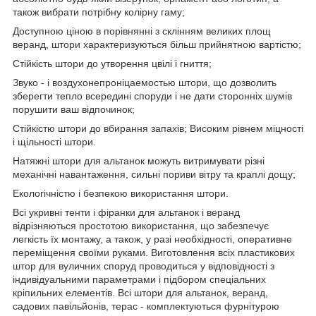
також вибрати потрібну колірну гаму;
Доступною ціною в порівнянні з склінням великих площ
веранд, штори характеризуються більш прийнятною вартістю;
Стійкість штори до утворення цвілі і гниття;
Звуко - і воздухонепроніцаемостью штори, що дозволить
зберегти тепло всередині споруди і не дати сторонніх шумів
порушити ваш відпочинок;
Стійкістю штори до вбирання запахів; Високим рівнем міцності
і щільності штори.
Натяжні штори для альтанок можуть витримувати різні
механічні навантаження, сильні пориви вітру та краплі дощу;
Екологічністю і безпекою використання штори.
Всі укривні тенти і фіранки для альтанок і веранд
відрізняються простотою використання, що забезпечує
легкість їх монтажу, а також, у разі необхідності, оперативне
переміщення своїми руками. Виготовлення всіх пластикових
штор для вуличних споруд проводиться у відповідності з
індивідуальними параметрами і підбором спеціальних
кріпильних елементів. Всі штори для альтанок, веранд,
садових павільйонів, терас - комплектуються фурнітурою