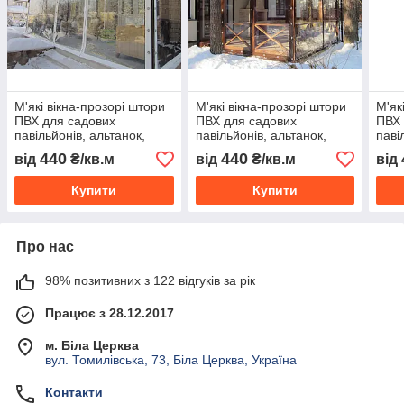
М'які вікна-прозорі штори
М'які вікна-прозорі штори
М'як
ПВХ для садових
ПВХ для садових
ПВХ 
павільйонів, альтанок,
павільйонів, альтанок,
паві
терас
терас
тера
440
440
від
₴/кв.м
від
₴/кв.м
від
Купити
Купити
Про нас
98% позитивних з 122 відгуків за рік
Працює з 28.12.2017
м. Біла Церква
вул. Томилівська, 73, Біла Церква, Україна
Контакти