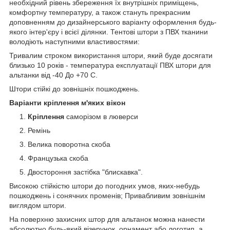
необхідний рівень збереження їх внутрішніх приміщень,
комфортну температуру, а також стануть прекрасним
доповненням до дизайнерського варіанту оформлення будь-
якого інтер'єру і всієї ділянки. Тентові штори з ПВХ тканини
володіють наступними властивостями:
Тривалим строком використання штори, який буде досягати
близько 10 років - температура експлуатації ПВХ штори для
альтанки від -40 До +70 С.
Штори стійкі до зовнішніх пошкоджень.
Варіанти
кріплення м'яких вікон
Кріплення
саморізом в люверси
Ремінь
Велика поворотна скоба
Французька скоба
Двостороння застібка "блискавка".
Високою стійкістю штори до погодних умов, яких-небудь
пошкоджень і сонячних променів; Привабливим зовнішнім
виглядом штори.
На поверхню захисних штор для альтанок можна нанести
абсолютно будь-який візерунок, орнамент або логотип, а