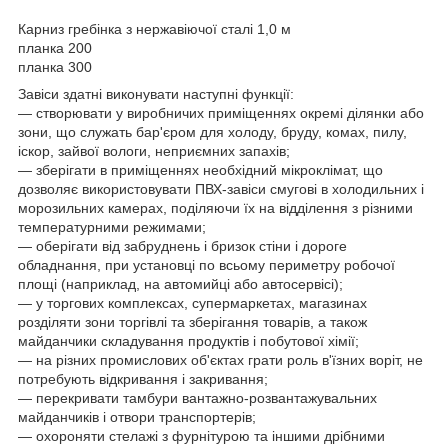
Карниз гребінка з нержавіючої сталі 1,0 м
планка 200
планка 300
Завіси здатні виконувати наступні функції:
— створювати у виробничих приміщеннях окремі ділянки або
зони, що служать бар'єром для холоду, бруду, комах, пилу,
іскор, зайвої вологи, неприємних запахів;
— зберігати в приміщеннях необхідний мікроклімат, що
дозволяє використовувати ПВХ-завіси смугові в холодильних і
морозильних камерах, поділяючи їх на відділення з різними
температурними режимами;
— оберігати від забруднень і бризок стіни і дороге
обладнання, при установці по всьому периметру робочої
площі (наприклад, на автомийці або автосервісі);
— у торгових комплексах, супермаркетах, магазинах
розділяти зони торгівлі та зберігання товарів, а також
майданчики складування продуктів і побутової хімії;
— на різних промислових об'єктах грати роль в'їзних воріт, не
потребують відкривання і закривання;
— перекривати тамбури вантажно-розвантажувальних
майданчиків і отвори транспортерів;
— охороняти стелажі з фурнітурою та іншими дрібними