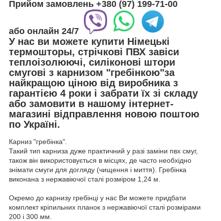
Прийом замовлень
+380 (97) 199-71-00
або
онлайн
24/7
У нас ви можете
купити Німецькі
термошторы, стрічкові ПВХ завіси
теплоізолюючі, силіконові штори
смугові з карнизом "гребінкою"за
найкращою ціною від виробника з
гарантією
4 роки
і забрати їх
зі складу
або
замовити
в нашому інтернет-
магазині відправлення новою поштою
по Україні.
Карниз "гребінка".
Такий тип карниза дуже практичний у разі заміни пвх смуг,
також він використовується в місцях, де часто необхідно
знімати смуги для догляду (чищення і миття). Гребінка
виконана з нержавіючої сталі розміром 1,24 м.
Окремо до карнизу гребінці у нас Ви можете придбати
комплект кріпильних планок з нержавіючої сталі розмірами
200 і 300 мм.