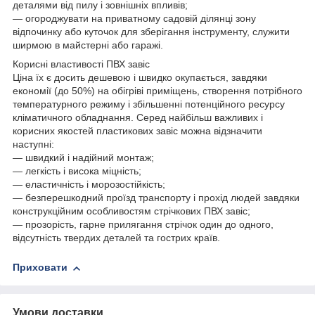
деталями від пилу і зовнішніх впливів;
— огороджувати на приватному садовій ділянці зону
відпочинку або куточок для зберігання інструменту, служити
ширмою в майстерні або гаражі.
Корисні властивості ПВХ завіс
Ціна їх є досить дешевою і швидко окупається, завдяки
економії (до 50%) на обігріві приміщень, створення потрібного
температурного режиму і збільшенні потенційного ресурсу
кліматичного обладнання. Серед найбільш важливих і
корисних якостей пластикових завіс можна відзначити
наступні:
— швидкий і надійний монтаж;
— легкість і висока міцність;
— еластичність і морозостійкість;
— безперешкодний проїзд транспорту і прохід людей завдяки
конструкційним особливостям стрічкових ПВХ завіс;
— прозорість, гарне прилягання стрічок один до одного,
відсутність твердих деталей та гострих країв.
Приховати
Умови доставки