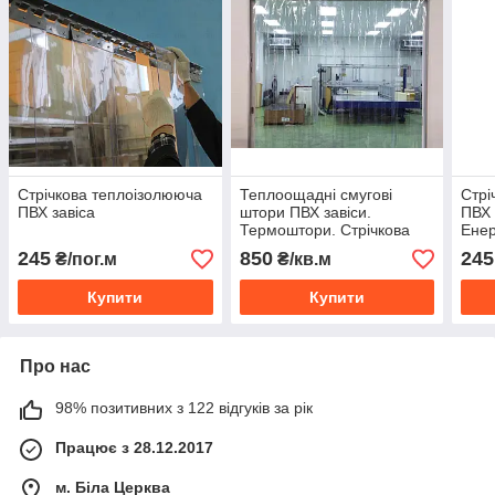
Стрічкова теплоізолююча
Теплоощадні смугові
Стрі
ПВХ завіса
штори ПВХ завіси.
ПВХ 
Термоштори. Стрічкова
Енер
ПВХ завіса. Силіконова
заві
245
850
245
₴/пог.м
₴/кв.м
штора. ПВХ завеса
Купити
Купити
Про нас
98% позитивних з 122 відгуків за рік
Працює з 28.12.2017
м. Біла Церква