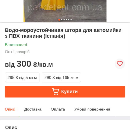
Водо-мороустойчивая штора для автомийки
з ПВХ тканини (Іспанія)
В наявності
Опт і роздріб
300
від
₴/кв.м
295 ₴
від 5 кв.м
290 ₴
від 165 кв.м
Купити
Опис
Доставка
Оплата
Умови повернення
Опис