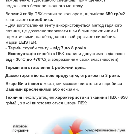
подальшого безперешкодного монтажу.
Великий вибір ПВХ-тканин за кольором, щільністю
650 гр/м2
іспанського
виробника.
- Для виготовлення тенту використовується метод гарячого
паяння, це дозволяє зварювати шви більш практичними і
герметичними, на обладнанні швейцарського виробника
марки
LEISTER
.
- Термін служби тенту –
від 7 до 8 років.
-
Експлуатація
виробів з ПВХ-тканини допустима в діапазон
від - 30°C до +70°C
( зі збереженням своїх властивостей).
Термін виготовлення 1 робочий день
.
Даємо гарантію на всю продукцію, строком на 3 роки.
Якщо Ви
з
іншого
міста, ми можемо виготовити вироби
за
Вашими кресленнями
або ескізами.
Технічні
і експлуатаційні
характеристики
тканини ПВХ - 650
гр/м2
,
з якої виготовляються штори ПВХ: