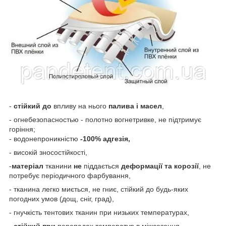
-
стійкий
до
впливу на нього
палива і масел
,
- огнебезопасностью - полотно вогнетривке, не підтримує
горіння;
- водонепроникністю
-100% адгезія,
- високій зносостійкості,
-
матеріал
тканини
не
піддається
деформації та корозії
, не
потребує періодичного фарбування,
- тканина легко миється, не гниє, стійкий до будь-яких
погодних умов (дощ, сніг, град),
- гнучкість тентових тканин при низьких температурах,