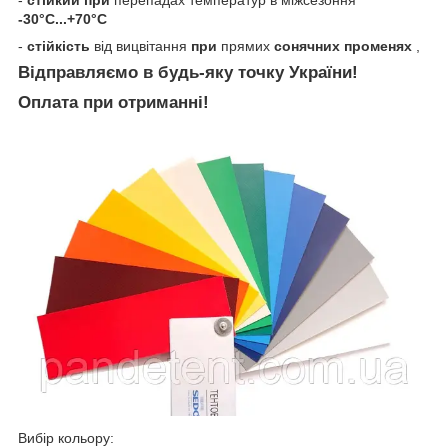
-
стійкий при
перепадах температур в міжсезоння
-30°C...+70°C
-
стійкість
від вицвітання
при
прямих
сонячних променях
,
Відправляємо в будь-яку точку України!
Оплата при отриманні!
Вибір кольору: