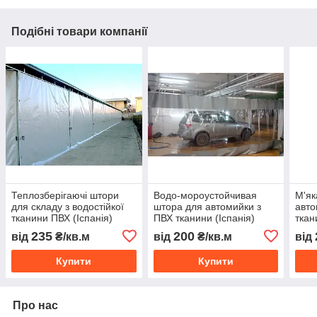
Подібні товари компанії
Теплозберігаючі штори
Водо-мороустойчивая
М'як
для складу з водостійкої
штора для автомийки з
авто
тканини ПВХ (Іспанія)
ПВХ тканини (Іспанія)
ткан
235
200
від
₴/кв.м
від
₴/кв.м
від
Купити
Купити
Про нас