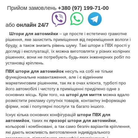
Прийом замовлень
+380 (97) 199-71-00
або
онлайн
24/7
Штори для автомийки
– це просте і естетично грамотне
рішення, яке захистить приміщення від переміщення вологи і
бруду, а також знизить рівень шуму. Такі штори з ПВХ прості у
догляді і експлуатації, їх можна виготовляти у різних колірних
рішеннях, вони не потребують будь-яких інженерних робіт по
установці кріплень.
ПВХ штори для автомийок
несуть на собі не тільки
функціональне навантаження, але і є відмінним
маркетинговим рішенням, так як в очах клієнта, турботі про
його автомобілі і чистоту в приміщенні приділено одне з
основних місць. Крім того, на
шторі для миття
можна вдало
розмістити рекламу супутніх товарів, контактну інформацію
фірми, нові і популярні послуги та багато іншого.
Існує кілька основних конфігурацій
штори ПВХ для
автомийок
, таких як
прозорі штори для автомийки
,
кольорові і комбіновані, а так само безліч варіантів кріплення,
які дають можливість виготовлення індивідуального
замовлення, відповідного специфіці приміщення, і