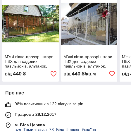
М'які вікна-прозорі штори
М'які вікна-прозорі штори
М'як
ПВХ для садових
ПВХ для садових
ПВХ 
павільйонів, альтанок,
павільйонів, альтанок,
паві
терас
терас
тера
440
440
від
₴
від
₴/кв.м
від
Про нас
98% позитивних з 122 відгуків за рік
Працює з 28.12.2017
м. Біла Церква
вул. Томилівська, 73, Біла Церква, Україна