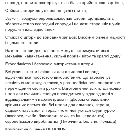
веранд, штори характеризуються більш прийнятною вартістю;
Стійкість штори до утворення цвілі і гниття;
Звуко - і воздухонепроніцаемостью штори, що дозволить
зберегти тепло всередині споруди і не дати сторонніх шумів
порушити ваш відпочинок;
Стійкістю штори до вбирання запахів; Високим рівнем міцності
і щільності штори.
Натяжні штори для альтанок можуть витримувати різні
механічні навантаження, сильні пориви вітру та краплі дощу;
Екологічністю і безпекою використання штори.
Всі укривні тенти і фіранки для альтанок і веранд
відрізняються простотою використання, що забезпечує
легкість їх монтажу, а також, у разі необхідності, оперативне
переміщення своїми руками. Виготовлення всіх пластикових
штор для вуличних споруд проводиться у відповідності з
індивідуальними параметрами і підбором спеціальних
кріпильних елементів. Всі штори для альтанок, веранд,
садових павільйонів, терас - комплектуються фурнітурою
(люверси, скоби, блискавки, гачки та інші елементи)
європейського виробництва (Німеччина, Бельгія, Польща).
Комплексне рішення ПІД КЛЮЧ