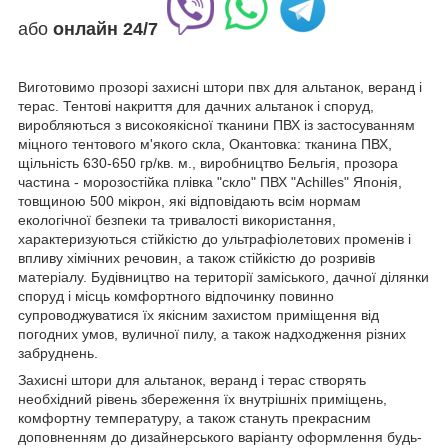
або
онлайн
24/7
Виготовимо прозорі захисні штори пвх для альтанок, веранд і
терас. Тентові накриття для дачних альтанок і споруд,
виробляються з високоякісної тканини ПВХ із застосуванням
міцного тентового м'якого скла, Окантовка: тканина ПВХ,
щільність 630-650 гр/кв. м., виробництво Бельгія, прозора
частина - морозостійка плівка "скло" ПВХ "Achilles" Японія,
товщиною 500 мікрон, які відповідають всім нормам
екологічної безпеки та тривалості використання,
характеризуються стійкістю до ультрафіолетових променів і
впливу хімічних речовин, а також стійкістю до розривів
матеріалу. Будівництво на території заміського, дачної ділянки
споруд і місць комфортного відпочинку повинно
супроводжуватися їх якісним захистом приміщення від
погодних умов, вуличної пилу, а також надходження різних
забруднень.
Захисні штори для альтанок, веранд і терас створять
необхідний рівень збереження їх внутрішніх приміщень,
комфортну температуру, а також стануть прекрасним
доповненням до дизайнерського варіанту оформлення будь-