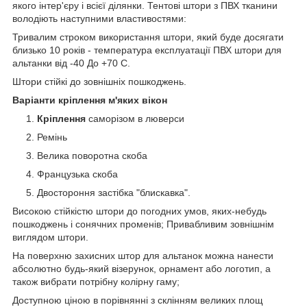
якого інтер'єру і всієї ділянки. Тентові штори з ПВХ тканини
володіють наступними властивостями:
Тривалим строком використання штори, який буде досягати
близько 10 років - температура експлуатації ПВХ штори для
альтанки від -40 До +70 С.
Штори стійкі до зовнішніх пошкоджень.
Варіанти
кріплення м'яких вікон
Кріплення
саморізом в люверси
Ремінь
Велика поворотна скоба
Французька скоба
Двостороння застібка "блискавка".
Високою стійкістю штори до погодних умов, яких-небудь
пошкоджень і сонячних променів; Привабливим зовнішнім
виглядом штори.
На поверхню захисних штор для альтанок можна нанести
абсолютно будь-який візерунок, орнамент або логотип, а
також вибрати потрібну колірну гаму;
Доступною ціною в порівнянні з склінням великих площ