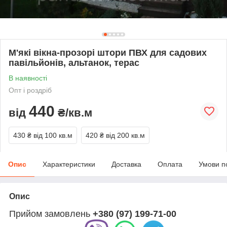
М'які вікна-прозорі штори ПВХ для садових
павільйонів, альтанок, терас
В наявності
Опт і роздріб
440
від
₴/кв.м
430 ₴
від 100 кв.м
420 ₴
від 200 кв.м
Опис
Характеристики
Доставка
Оплата
Умови п
Опис
Прийом замовлень
+380 (97) 199-71-00