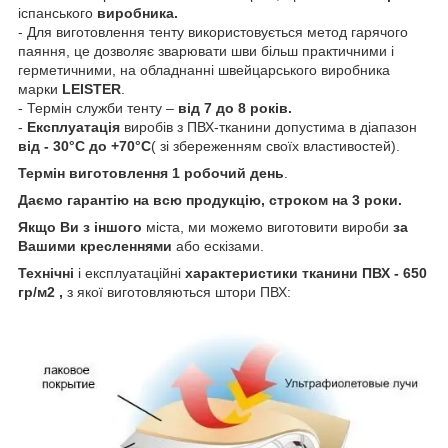
іспанського
виробника.
- Для виготовлення тенту використовується метод гарячого
паяння, це дозволяє зварювати шви більш практичними і
герметичними, на обладнанні швейцарського виробника
марки
LEISTER
.
- Термін служби тенту –
від 7 до 8 років.
-
Експлуатація
виробів з ПВХ-тканини допустима в діапазон
від - 30°C до +70°C
( зі збереженням своїх властивостей).
Термін виготовлення 1 робочий день
.
Даємо гарантію на всю продукцію, строком на 3 роки.
Якщо Ви
з
іншого
міста, ми можемо виготовити вироби
за
Вашими кресленнями
або ескізами.
Технічні
і експлуатаційні
характеристики
тканини ПВХ - 650
гр/м2
,
з якої виготовляються штори ПВХ: