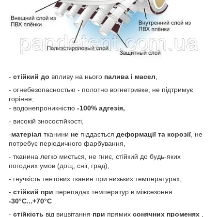
-
стійкий
до
впливу на нього
палива і масел
,
- огнебезопасностью - полотно вогнетривке, не підтримує
горіння;
- водонепроникністю
-100% адгезія,
- високій зносостійкості,
-
матеріал
тканини
не
піддається
деформації та корозії
, не
потребує періодичного фарбування,
- тканина легко миється, не гниє, стійкий до будь-яких
погодних умов (дощ, сніг, град),
- гнучкість тентових тканин при низьких температурах,
-
стійкий при
перепадах температур в міжсезоння
-30°C...+70°C
-
стійкість
від вицвітання
при
прямих
сонячних променях
,