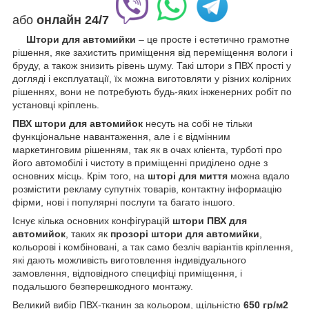
або
онлайн
24/7
Штори для автомийки
– це просте і естетично грамотне
рішення, яке захистить приміщення від переміщення вологи і
бруду, а також знизить рівень шуму. Такі штори з ПВХ прості у
догляді і експлуатації, їх можна виготовляти у різних колірних
рішеннях, вони не потребують будь-яких інженерних робіт по
установці кріплень.
ПВХ штори для автомийок
несуть на собі не тільки
функціональне навантаження, але і є відмінним
маркетинговим рішенням, так як в очах клієнта, турботі про
його автомобілі і чистоту в приміщенні приділено одне з
основних місць. Крім того, на
шторі для миття
можна вдало
розмістити рекламу супутніх товарів, контактну інформацію
фірми, нові і популярні послуги та багато іншого.
Існує кілька основних конфігурацій
штори ПВХ для
автомийок
, таких як
прозорі штори для автомийки
,
кольорові і комбіновані, а так само безліч варіантів кріплення,
які дають можливість виготовлення індивідуального
замовлення, відповідного специфіці приміщення, і
подальшого безперешкодного монтажу.
Великий вибір ПВХ-тканин за кольором, щільністю
650 гр/м2