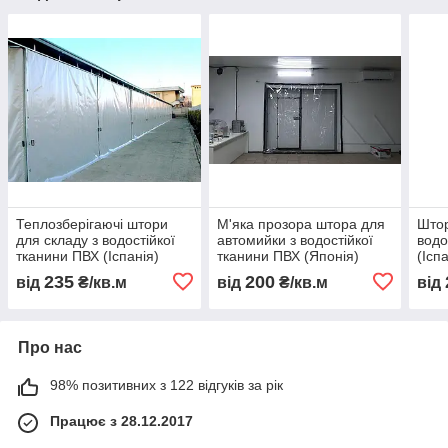
Теплозберігаючі штори
М'яка прозора штора для
Штор
для складу з водостійкої
автомийки з водостійкої
водо
тканини ПВХ (Іспанія)
тканини ПВХ (Японія)
(Ісп
235
200
від
₴/кв.м
від
₴/кв.м
від
Про нас
98% позитивних з 122 відгуків за рік
Працює з 28.12.2017