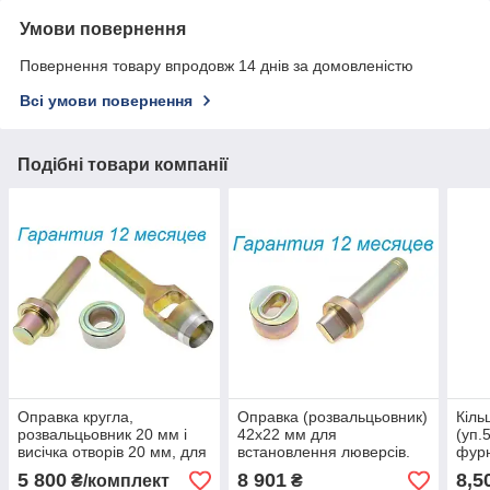
Умови повернення
Повернення товару впродовж 14 днів за домовленістю
Всі умови повернення
Подібні товари компанії
Оправка кругла,
Оправка (розвальцьовник)
Кіль
розвальцьовник 20 мм і
42х22 мм для
(уп.
висічка отворів 20 мм, для
встановлення люверсів.
фурн
встановлення люверсів.
тент
5 800
8 901
8,5
₴/комплект
₴
Інструмент. Установник
напі