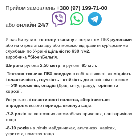
Прийом замовлень
+380 (97) 199-71-00
або
онлайн
24/7
У нас Ви купите
тентову тканину
з покриттям ПВХ
рулонами
або
на отрез
зі складу або можемо відправити кур'єрськими
службами по Україні
щільністю 630 г/м2
.
виробника
"Sioen
Бельгія.
Ширина
рулона
2,50 метр,
в рулоні
65 м .п.
Тентова тканина ПВХ
поєднує
в собі такі якості, як
міцність
і еластичність, гнучкість і стійкість
до
зовнішнім впливом
—
УФ-променів, опадів
(Дощ, снігу, граду)
, горіння та
корозії
.
Усі
унікальні
властивості полотна,
зберігаються
впродовж
всього
периода
експлуатаці
и:
-7-8 років
на вантажних автомобілях причепах, напівпричіпах
тощо
-8-10 років
на літніх майданчиках, альтанках, навісах,
укриттях, наметах тощо.