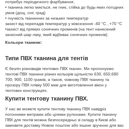
потребує періодичного фарбування,
• тканина легко миється, не гниє, стійка до будь-яких погодних
умов (дощ, сніг, град)
• гнучкість тканинних за низьких температур
захист від перепадів температур у міжсезоння -40 °C...+70 °C
•захист від прямих сонячних променів (на тент нанесений
захисний шар лаку, який відбиває сонячних променів).
Кольори тканини:
Типи ПВХ тканина для тентів
Є безліч різновидів тентових ПВХ тканин. Ми пропонуємо
тентові ПВХ тканини різних кольорів щільністю 630, 650,680
700, 900, 1100 грамів, а також, човнову ПВХ тканину та
прозору ПВХ плівку 500 мкм для виготовлення вікон у
тентових конструкціях.
Купити тентову тканину ПВХ.
У нас ви можете купити тентову тканину ПВХ навідріз
погонними метрами або цілими рулонами. Купити тканину
ПВХ для тентів можна безпосередньо зі складу в Києві або
замовити доставку Новою поштою або іншою зручною для вас