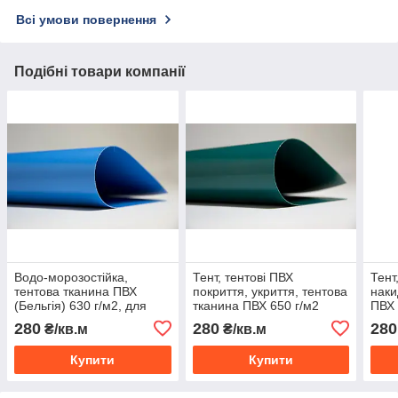
Всі умови повернення
Подібні товари компанії
Водо-морозостійка,
Тент, тентові ПВХ
Тент
тентова тканина ПВХ
покриття, укриття, тентова
наки
(Бельгія) 630 г/м2, для
тканина ПВХ 650 г/м2
ПВХ 
тенту, басейну
SIOEN (Бельгія)
(Бел
280
280
280
₴/кв.м
₴/кв.м
Купити
Купити