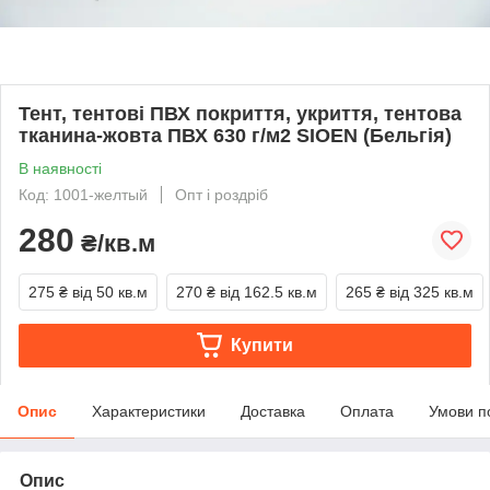
Тент, тентові ПВХ покриття, укриття, тентова
тканина-жовта ПВХ 630 г/м2 SIOEN (Бельгія)
В наявності
Код: 1001-желтый
Опт і роздріб
280
₴/кв.м
275 ₴
від 50 кв.м
270 ₴
від 162.5 кв.м
265 ₴
від 325 кв.м
Купити
Опис
Характеристики
Доставка
Оплата
Умови п
Опис