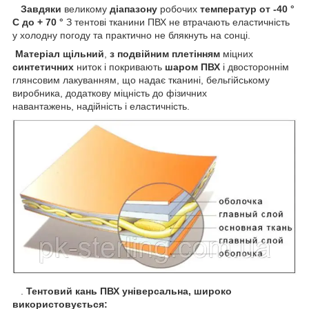
Завдяки
великому
діапазону
робочих
температур
от -40 °
С до + 70 °
З тентові тканини ПВХ не втрачають еластичність
у холодну погоду та практично не блякнуть на сонці.
Матеріал щільний
,
з подвійним плетінням
міцних
синтетичних
ниток і покривають
шаром ПВХ
і двостороннім
глянсовим лакуванням, що надає тканині, бельгійському
виробника, додаткову міцність до фізичних
навантажень, надійність і еластичність.
.
Тентовий кань ПВХ універсальна, широко
використовується: