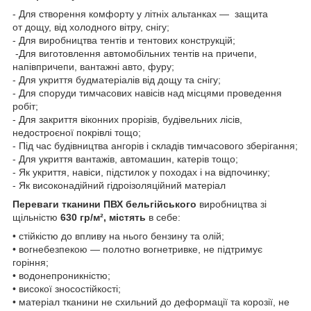
- Для створення комфорту у літніх альтанках — защита
от дощу, від холодного вітру, снігу;
- Для виробництва тентів и тентових конструкцій;
-Для виготовлення автомобільних тентів на причепи,
напівпричепи, вантажні авто, фуру;
- Для укриття будматеріалів від дощу та снігу;
- Для споруди тимчасових навісів над місцями проведення
робіт;
- Для закриття віконних прорізів, будівельних лісів,
недостроєної покрівлі тощо;
- Під час будівництва ангорів і складів тимчасового зберігання;
- Для укриття вантажів, автомашин, катерів тощо;
- Як укриття, навіси, підстилок у походах і на відпочинку;
- Як високонадійний гідроізоляційний матеріал
Переваги тканини ПВХ
бельгійського
виробництва зі
щільністю
630 гр/м²,
містять
в себе:
• стійкістю до впливу на нього бензину та олій;
• вогнебезпекою — полотно вогнетривке, не підтримує
горіння;
• водонепроникністю;
• високої зносостійкості;
• матеріал тканини не схильний до деформації та корозії, не