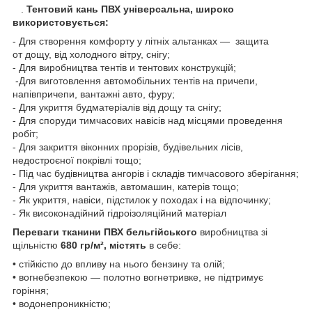
.
Тентовий кань ПВХ універсальна, широко
використовується:
- Для створення комфорту у літніх альтанках — защита
от дощу, від холодного вітру, снігу;
- Для виробництва тентів и тентових конструкцій;
-Для виготовлення автомобільних тентів на причепи,
напівпричепи, вантажні авто, фуру;
- Для укриття будматеріалів від дощу та снігу;
- Для споруди тимчасових навісів над місцями проведення
робіт;
- Для закриття віконних прорізів, будівельних лісів,
недостроєної покрівлі тощо;
- Під час будівництва ангорів і складів тимчасового зберігання;
- Для укриття вантажів, автомашин, катерів тощо;
- Як укриття, навіси, підстилок у походах і на відпочинку;
- Як високонадійний гідроізоляційний матеріал
Переваги тканини ПВХ
бельгійського
виробництва зі
щільністю
680 гр/м²,
містять
в себе:
• стійкістю до впливу на нього бензину та олій;
• вогнебезпекою — полотно вогнетривке, не підтримує
горіння;
• водонепроникністю;