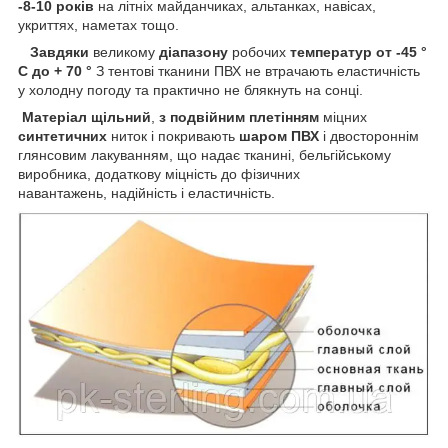
-8-10 років
на літніх майданчиках, альтанках, навісах,
укриттях, наметах тощо.
Завдяки
великому
діапазону
робочих
температур
от -45 °
С до + 70 °
З тентові тканини ПВХ не втрачають еластичність
у холодну погоду та практично не блякнуть на сонці.
Матеріал щільний
,
з подвійним плетінням
міцних
синтетичних
ниток і покривають
шаром ПВХ
і двостороннім
глянсовим лакуванням, що надає тканині, бельгійському
виробника, додаткову міцність до фізичних
навантажень, надійність і еластичність.