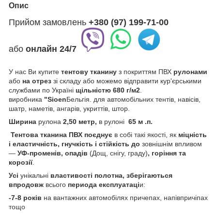
Опис
Прийом замовлень
+380 (97) 199-71-00
або
онлайн
24/7
У нас Ви купите
тентову тканину
з покриттям ПВХ
рулонами
або
на отрез
зі складу або можемо відправити кур'єрськими
службами по Україні
щільністю 680 г/м2
.
виробника
"Sioen
Бельгія. для автомобільних тентів, навісів,
шатр, наметів, ангарів, укриттів, штор.
Ширина
рулона
2,50 метр,
в рулоні
65 м .п.
Тентова тканина ПВХ
поєднує
в собі такі якості, як
міцність
і еластичність, гнучкість і стійкість
до
зовнішнім впливом
—
УФ-променів, опадів
(Дощ, снігу, граду)
, горіння та
корозії
.
Усі
унікальні
властивості полотна,
зберігаються
впродовж
всього
периода
експлуатаці
и:
-7-8 років
на вантажних автомобілях причепах, напівпричіпах
тощо