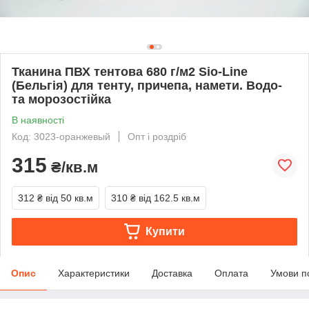
Тканина ПВХ тентова 680 г/м2 Sio-Line
(Бельгія) для тенту, причепа, намети. Водо-
та морозостійка
В наявності
Код: 3023-оранжевый
Опт і роздріб
315
₴/кв.м
312 ₴
від 50 кв.м
310 ₴
від 162.5 кв.м
Купити
Опис
Характеристики
Доставка
Оплата
Умови п