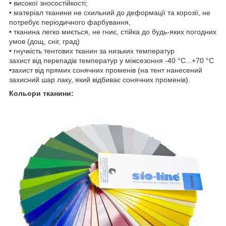
• високої зносостійкості;
• матеріал тканини не схильний до деформації та корозії, не
потребує періодичного фарбування,
• тканина легко миється, не гниє, стійка до будь-яких погодних
умов (дощ, сніг, град)
• гнучкість тентових тканин за низьких температур
захист від перепадів температур у міжсезоння -40 °C...+70 °C
•захист від прямих сонячних променів (на тент нанесений
захисний шар лаку, який відбиває сонячних променів).
Кольори тканини: