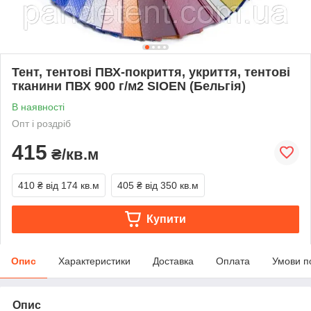
Тент, тентові ПВХ-покриття, укриття, тентові
тканини ПВХ 900 г/м2 SIOEN (Бельгія)
В наявності
Опт і роздріб
415
₴/кв.м
410 ₴
від 174 кв.м
405 ₴
від 350 кв.м
Купити
Опис
Характеристики
Доставка
Оплата
Умови п
Опис