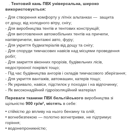
.
Тентовий кань ПВХ універсальна, широко
використовується:
- Для створення комфорту у літніх альтанках — защита
от дощу, від холодного вітру, снігу;
- Для виробництва тентів и тентових конструкцій;
-Для виготовлення автомобільних тентів на причепи,
напівпричепи, вантажні авто, фуру;
- Для укриття будматеріалів від дощу та снігу;
- Для споруди тимчасових навісів над місцями проведення
робіт;
- Для закриття віконних прорізів, будівельних лісів,
недостроєної покрівлі тощо;
- Під час будівництва ангорів і складів тимчасового зберігання;
- Для укриття вантажів, автомашин, катерів тощо;
- Як укривало, навіси, підстилок у походах і на відпочинку;
- Як високонадійний гідроізоляційний матеріал
Переваги тканини ПВХ
бельгійського
виробництва зі
щільністю
900 гр/м²,
містять
в себе:
• стійкістю до впливу на нього бензину та олій;
• вогнебезпекою — полотно вогнетривке, не підтримує
горіння;
• водонепроникністю;