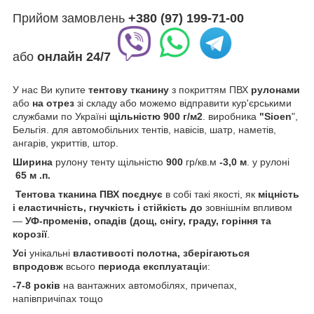
Прийом замовлень
+380 (97) 199-71-00
або
онлайн
24/7
У нас Ви купите
тентову тканину
з покриттям ПВХ
рулонами
або
на отрез
зі складу або можемо відправити кур'єрськими
службами по Україні
щільністю 900 г/м2
. виробника
"Sioen
",
Бельгія. для автомобільних тентів, навісів, шатр, наметів,
ангарів, укриттів, штор.
Ширина
рулону тенту щільністю
900
гр/кв.м
-3,0 м
. у рулоні
65 м .п.
Тентова тканина ПВХ
поєднує
в собі такі якості, як
міцність
і еластичність, гнучкість і стійкість
до
зовнішнім впливом
—
УФ-променів, опадів (дощ, снігу, граду, горіння та
корозії
.
Усі
унікальні
властивості полотна,
зберігаються
впродовж
всього
периода
експлуатаці
и:
-7-8 років
на вантажних автомобілях, причепах,
напівпричіпах тощо