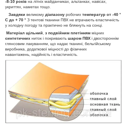
-8-10 років
на літніх майданчиках, альтанках, навісах,
укриттях, наметах тощо.
Завдяки
великому
діапазону
робочих
температур
от -40 °
С до + 70 °
З тентові тканини ПВХ не втрачають еластичність
у холодну погоду та практично не блякнуть на сонці.
Матеріал щільний
,
з подвійним плетінням
міцних
синтетичних
ниток і покривають
шаром ПВХ
і двостороннім
глянсовим лакуванням, що надає тканині, бельгійському
виробника, додаткової міцності до фізичних
навантажень, надійність і еластичність.