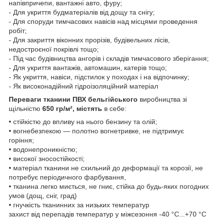
напівпричепи, вантажні авто, фуру;
- Для укриття будматеріалів від дощу та снігу;
- Для споруди тимчасових навісів над місцями проведення
робіт;
- Для закриття віконних прорізів, будівельних лісів,
недостроєної покрівлі тощо;
- Під час будівництва ангорів і складів тимчасового зберігання;
- Для укриття вантажів, автомашин, катерів тощо;
- Як укриття, навіси, підстилок у походах і на відпочинку;
- Як високонадійний гідроізоляційний матеріал
Переваги тканини ПВХ
бельгійського
виробництва зі
щільністю
650 гр/м²,
містять
в себе:
• стійкістю до впливу на нього бензину та олій;
• вогнебезпекою — полотно вогнетривке, не підтримує
горіння;
• водонепроникністю;
• високої зносостійкості;
• матеріал тканини не схильний до деформації та корозії, не
потребує періодичного фарбування,
• тканина легко миється, не гниє, стійка до будь-яких погодних
умов (дощ, сніг, град)
• гнучкість тканинних за низьких температур
захист від перепадів температур у міжсезоння -40 °C...+70 °C