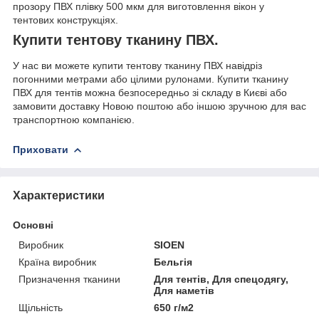
прозору ПВХ плівку 500 мкм для виготовлення вікон у
тентових конструкціях.
Купити тентову тканину ПВХ.
У нас ви можете купити тентову тканину ПВХ навідріз
погонними метрами або цілими рулонами. Купити тканину
ПВХ для тентів можна безпосередньо зі складу в Києві або
замовити доставку Новою поштою або іншою зручною для вас
транспортною компанією.
Приховати
Характеристики
Основні
Виробник
SIOEN
Країна виробник
Бельгія
Призначення тканини
Для тентів, Для спецодягу,
Для наметів
Щільність
650 г/м2