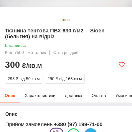
Тканина тентова ПВХ 630 г/м2 —Sioen
(бельгия) на відріз
В наявності
Код: 7500 - металлик
Опт і роздріб
300
₴/кв.м
295 ₴
від 50 кв.м
290 ₴
від 163 кв.м
Опис
Характеристики
Доставка
Оплата
Умови п
Опис
Прийом замовлень
+380 (97) 199-71-00