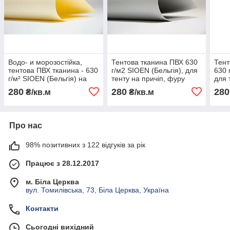
Водо- и морозостійка,
Тентова тканина ПВХ 630
Тент
тентова ПВХ тканина - 630
г/м2 SIOEN (Бельгія), для
630 
г/м² SIOEN (Бельгія) на
тенту на причіп, фуру
для 
відріз і рулонами
фуру
280
280
280
₴/кв.м
₴/кв.м
на ві
Про нас
98% позитивних з 122 відгуків за рік
Працює з 28.12.2017
м. Біла Церква
вул. Томилівська, 73, Біла Церква, Україна
Контакти
Сьогодні вихідний