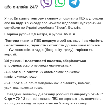
або
онлайн
24/7
У нас Ви купите
тентову тканину
з покриттям ПВХ
рулонами
або
на відріз
зі складу або можемо відправити кур'єрськими
службами по Україні виробника "Sioen", Бельгія.
Ширина
рулона
2,5 метра,
в рулоні
65 м .п.
Тентова тканина ПВХ
поєднує
в собі такі якості, як
міцність
і еластичність, гнучкість і стійкість
до
зовнішнім впливом
—
УФ-променів, опадів
(Дощ, снігу, граду)
, горіння та
корозії
.
Усі
унікальні
властивості полотна,
зберігаються
впродовж
всього
периода
експлуатаці
и:
-7-8 років
на вантажних автомобілях причепах,
напівпричепах тощо
-8-10 років
на літніх майданчиках, альтанках, навісах,
укриттях, наметах тощо.
Завдяки
великому
діапазону
робочих
температур
от -40 °
С до + 70 °
З тентові тканини ПВХ не втрачають еластичність
у холодну погоду та практично не блякнуть на сонці.