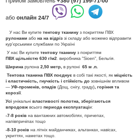
Прийом замовлень
+380 (97) 199-71-00
або
онлайн
24/7
У нас Ви купите
тентову тканину
з покриттям ПВХ
рулонами
або
на на відріз
зі складу або можемо відправити
кур'єрськими службами по Україні
У нас Ви купите
тентову тканину
з покриттям
ПВХ щільністю 630 г/м2
. виробника "Sioen", Бельгія.
Ширина
рулона
2,50 метр,
в рулоні
65 м .п.
Тентова тканина ПВХ
поєднує
в собі такі якості, як
міцність
і еластичність, гнучкість і стійкість
до
зовнішнім впливом
—
УФ-променів, опадів
(Дощ, снігу, граду)
, горіння та
корозії
.
Усі
унікальні
властивості полотна,
зберігаються
впродовж
всього
периода
експлуатаці
и:
-7-8 років
на вантажних автомобілях, причепах,
напівпричіпах тощо
-8-10 років
на літніх майданчиках, альтанках, навісах,
укриттях, наметах тощо.