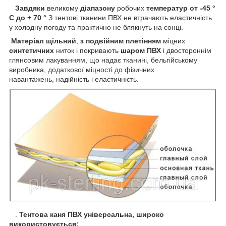
Завдяки
великому
діапазону
робочих
температур
от -45 °
С до + 70 °
З тентові тканини ПВХ не втрачають еластичність
у холодну погоду та практично не блякнуть на сонці.
Матеріал щільний
,
з подвійним плетінням
міцних
синтетичних
ниток і покривають
шаром ПВХ
і двостороннім
глянсовим лакуванням, що надає тканині, бельгійському
виробника, додаткової міцності до фізичних
навантажень, надійність і еластичність.
.
Тентова каня ПВХ універсальна, широко
використовується: