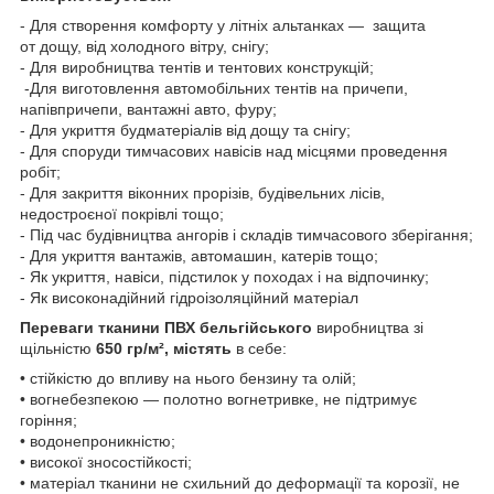
- Для створення комфорту у літніх альтанках — защита
от дощу, від холодного вітру, снігу;
- Для виробництва тентів и тентових конструкцій;
-Для виготовлення автомобільних тентів на причепи,
напівпричепи, вантажні авто, фуру;
- Для укриття будматеріалів від дощу та снігу;
- Для споруди тимчасових навісів над місцями проведення
робіт;
- Для закриття віконних прорізів, будівельних лісів,
недостроєної покрівлі тощо;
- Під час будівництва ангорів і складів тимчасового зберігання;
- Для укриття вантажів, автомашин, катерів тощо;
- Як укриття, навіси, підстилок у походах і на відпочинку;
- Як високонадійний гідроізоляційний матеріал
Переваги тканини ПВХ
бельгійського
виробництва зі
щільністю
650 гр/м²,
містять
в себе:
• стійкістю до впливу на нього бензину та олій;
• вогнебезпекою — полотно вогнетривке, не підтримує
горіння;
• водонепроникністю;
• високої зносостійкості;
• матеріал тканини не схильний до деформації та корозії, не