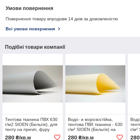
Умови повернення
Повернення товару впродовж 14 днів за домовленістю
Всі умови повернення
Подібні товари компанії
Тентова тканина ПВХ 630
Водо- и морозостійка,
Водо
г/м2 SIOEN (Бельгія), для
тентова ПВХ тканина - 630
тент
тенту на причіп, фуру
г/м² SIOEN (Бельгія) на
г/м²
відріз і рулонами
280
280
280
₴/кв.м
₴/кв.м