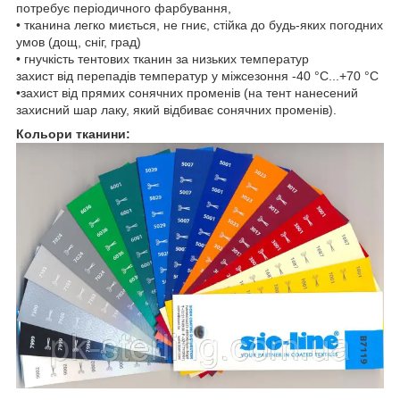
потребує періодичного фарбування,
• тканина легко миється, не гниє, стійка до будь-яких погодних
умов (дощ, сніг, град)
• гнучкість тентових тканин за низьких температур
захист від перепадів температур у міжсезоння -40 °C...+70 °C
•захист від прямих сонячних променів (на тент нанесений
захисний шар лаку, який відбиває сонячних променів).
Кольори тканини: