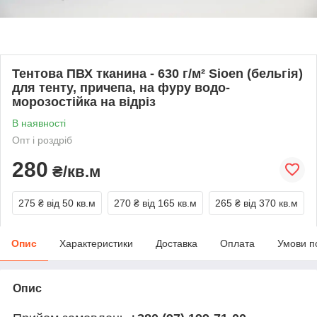
Тентова ПВХ тканина - 630 г/м² Sioen (бельгія)
для тенту, причепа, на фуру водо-
морозостійка на відріз
В наявності
Опт і роздріб
280
₴/кв.м
275 ₴
від 50 кв.м
270 ₴
від 165 кв.м
265 ₴
від 370 кв.м
Опис
Характеристики
Доставка
Оплата
Умови п
Опис