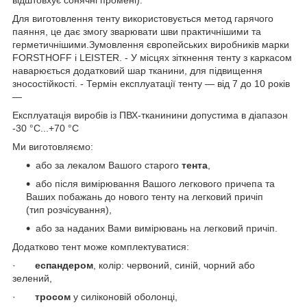
Для виготовлення тенту використовується метод гарячого
паяння, це дає змогу зварювати шви практичнішими та
герметичнішими.Зумовлення європейських виробників марки
FORSTHOFF і LEISTER. - У місцях зіткнення тенту з каркасом
наварюється додатковий шар тканини, для підвищення
зносостійкості. - Термін експлуатації тенту — від 7 до 10 років
—
Експлуатація виробів із ПВХ-тканинини допустима в діапазон
-30 °C...+70 °C
Ми виготовляємо:
або за лекалом Вашого старого
тента
,
або після вимірювання Вашого легкового причепа та
Ваших побажань до нового тенту на легковий причіп
(тип розчісування),
або за наданих Вами вимірювань на легковий причіп.
Додатково тент може комплектуватися:
·
еспандером
, колір: червоний, синій, чорний або
зелений,
·
тросом
у силіконовій оболонці,