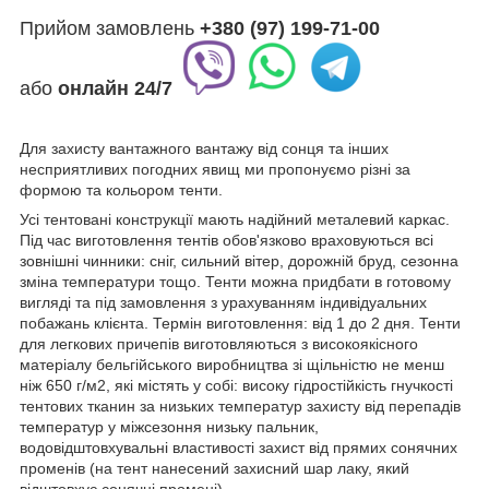
Прийом замовлень
+380 (97) 199-71-00
або
онлайн
24/7
Для захисту вантажного вантажу від сонця та інших
несприятливих погодних явищ ми пропонуємо різні за
формою та кольором тенти.
Усі тентовані конструкції мають надійний металевий каркас.
Під час виготовлення тентів обов'язково враховуються всі
зовнішні чинники: сніг, сильний вітер, дорожній бруд, сезонна
зміна температури тощо. Тенти можна придбати в готовому
вигляді та під замовлення з урахуванням індивідуальних
побажань клієнта. Термін виготовлення: від 1 до 2 дня. Тенти
для легкових причепів виготовляються з високоякісного
матеріалу бельгійського виробництва зі щільністю не менш
ніж 650 г/м2, які містять у собі: високу гідростійкість гнучкості
тентових тканин за низьких температур захисту від перепадів
температур у міжсезоння низьку пальник,
водовідштовхувальні властивості захист від прямих сонячних
променів (на тент нанесений захисний шар лаку, який
відштовхує сонячні промені).