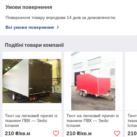
Умови повернення
Повернення товару впродовж 14 днів за домовленістю
Всі умови повернення
Подібні товари компанії
Тент на легковий причіп із
Тент на легковий причіп із
Тент
тканини ПВХ — Sedo
тканини ПВХ — Sedo
ткан
Іспанія
Іспанія
Іспа
210
210
210
₴/кв.м
₴/кв.м