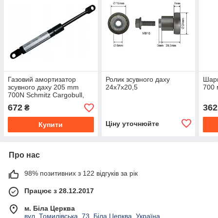
Газовий амортизатор
Ролик зсувного даху
Шарн
зсувного даху 205 mm
24x7x20,5
700
700N Schmitz Cargobull,
Kogel, Krone,
672
362
₴
Schwarzmueller, Wielton
Детальн
Ціну уточнюйте
Купити
Про нас
98% позитивних з 122 відгуків за рік
Працює з 28.12.2017
м. Біла Церква
вул. Томилівська, 73, Біла Церква, Україна