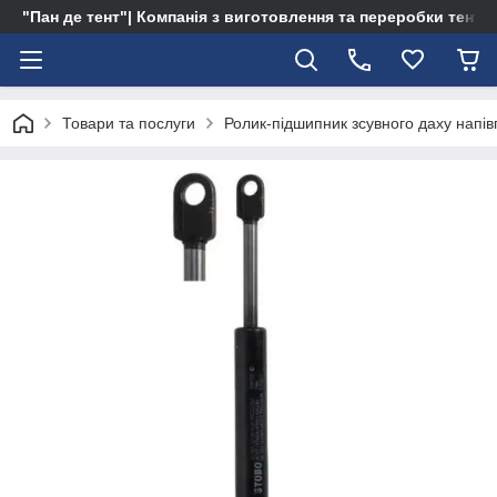
"Пан де тент"| Компанія з виготовлення та переробки тентів 
Товари та послуги
Ролик-підшипник зсувного даху напів