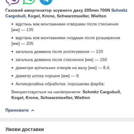
Газовий амортизатор зсувного даху 205mm 700N
Schmitz
Cargobull
, Kogel, Krone, Schwarzmueller, Wielton
відстань між монтажними отворами після стиснення
[мм] — 135
відстань між монтажними гніздами після розширення
[мм] — 205
загальна довжина після розтягування — 220
загальна довжина після стиснення [мм] — 150
діаметри кріпильних отворів на валу [мм] — 8,4,
діаметр штока поршня [мм] — 8.
Антикорозійна обработка: порошкова фарба;
Використовується на напівпричепи:
Schmitz Cargobull,
Kogel, Krone, Schwarzmueller, Wielton
Приховати
Умови доставки