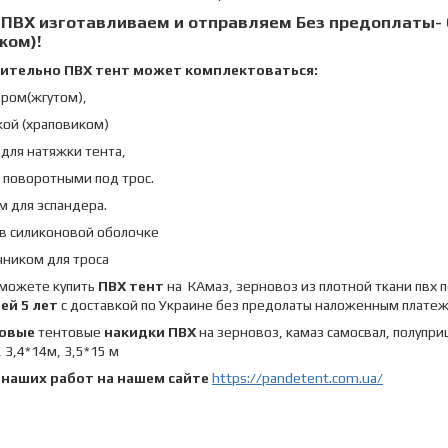
 ПВХ
изготавливаем и отправляем
Без предоплаты- 
жом
)!
ительно ПВХ тент может комплектоваться:
ером(жгутом),
кой (храповиком)
для натяжки тента,
 поворотными под трос.
м для эспандера.
 в силиконовой оболочке
чником для троса
 можете купить
ПВХ тент
на КАмаз, зерновоз из плотной ткани пвх 
ей 5 лет
с доставкой по Украине без предолаты наложенным плате
овые
тентовые
накидки ПВХ
на зерновоз, камаз самосвал, полуприцеп
, 3,4*14м, 3,5*15 м
 наших работ на нашем сайте
https://pandetent.com.ua/