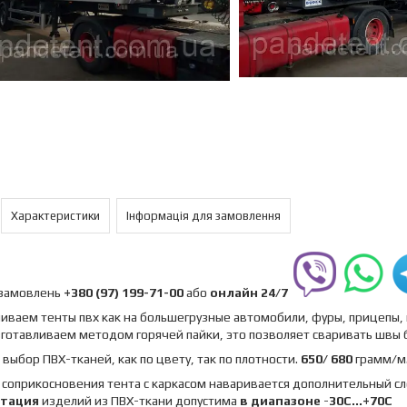
Характеристики
Інформація для замовлення
замовлень
+380 (97) 199-71-00
або
онлайн
24/7
иваем тенты пвх как на большегрузные автомобили, фуры, прицепы, 
зготавливаем методом горячей пайки, это позволяет сваривать швы
выбор ПВХ-тканей, как по цвету, так по плотности.
650/ 680
грамм/м2
 соприкосновения тента с каркасом наваривается дополнительный сл
атация
изделий из ПВХ-ткани допустима
в диапазоне
-
30C...+70C