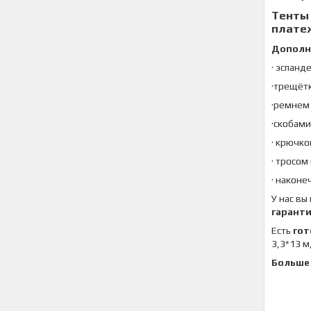
Тенты
плате
Дополн
· эспанд
·трещёт
·ремнем 
·скобами
· крючко
· тросом
· наконе
У нас вы
гаранти
Есть
гот
3,3*13 м
Больше