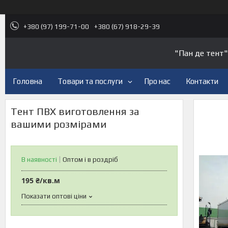
+380 (97) 199-71-00
+380 (67) 918-29-39
"Пан де тент"
Головна
Товари та послуги
Про нас
Контакти
Тент ПВХ виготовлення за
вашими розмірами
В наявності
Оптом і в роздріб
195 ₴/кв.м
Показати оптові ціни