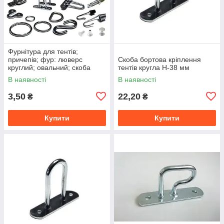
Фурнітура для тентів;
причепів; фур: люверс
Скоба бортова кріплення
круглий; овальний; скоба
тентів кругла H-38 мм
тентова(бортова);кільця;S-
В наявності
В наявності
гачки;ремені
3,50
22,20
₴
₴
Купити
Купити