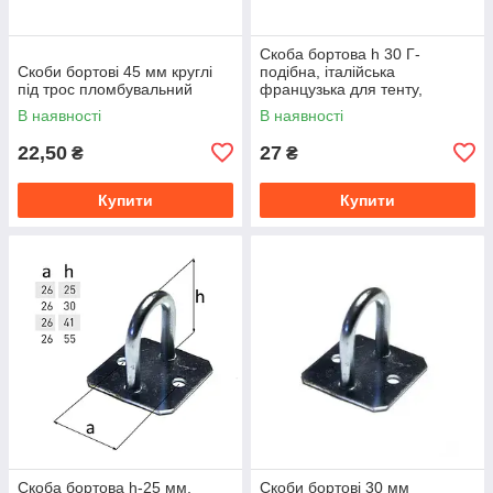
Скоба бортова h 30 Г-
Скоби бортові 45 мм круглі
подібна, італійська
під трос пломбувальний
французька для тенту,
напівпричепа, фури тентова
В наявності
В наявності
фурнітура
22,50
27
₴
₴
Купити
Купити
Скоба бортова h-25 мм,
Скоби бортові 30 мм