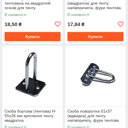
тентована на квадратній
(квадратна) для тенту,
основі для тенту,
напівпричепа, фури тентова
напівпричіпу, фури тентова
фурнітура
В наявності
В наявності
фурнітура
18,50
17,84
₴
₴
Купити
Купити
Скоба бортова (тентова) H-
Скоба поворотна 51х37
55х26 мм кріплення тенту
(відкидна) для тенту,
квадратна
напівпричіпу, фури тентова
фурнітура
В наявності
В наявності