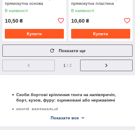
прямокутна основа
прямокутна пластина
В наявності
В наявності
10,50
10,60
₴
₴
Купити
Купити
Показати ще
1
/ 2
Скоби
бортові кріплення тента на напівпричіп,
борт, кузов, фуру:
оцинковані або
нержавіючі
круглі
вертикальні
07.25(30,38,45,50,55)
оцинковані або
нержавіючі
Показати все
француские
08.30,
оцинковані або
нержавіючі
на квадратній основі
11.25(30,41,55),
оцинковані