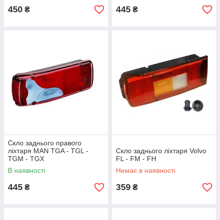
450
445
₴
₴
Скло заднього правого
ліхтаря MAN TGA - TGL -
Скло заднього ліхтаря Volvo
TGM - TGX
FL - FM - FH
В наявності
Немає в наявності
445
359
₴
₴