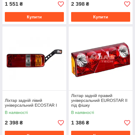
1 551
2 398
₴
₴
Купити
Купити
Ліхтар задній правий
Ліхтар задній лівий
універсальний EUROSTAR II
універсальний ECOSTAR I
під фішку
В наявності
В наявності
2 398
1 386
₴
₴