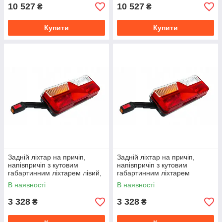
10 527
10 527
₴
₴
Купити
Купити
Задній ліхтар на причіп,
Задній ліхтар на причіп,
напівпричіп з кутовим
напівпричіп з кутовим
габартинним ліхтарем лівий,
габартинним ліхтарем
Fristom
правий, Fristom
В наявності
В наявності
3 328
3 328
₴
₴